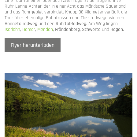
Eine Tour für einen oder auch zwei Tage ist der sogenannte
Ruhr-Lenne-Achter, der in einer Acht das Märkische Sauerland
und das Ruhrgebiet verbindet. Knapp 96 Kilometer verläuft die
Tour über ehemalige Bahntrassen und Flussradwege wie den
Hönnetalradweg
und den
RuhrtalRadweg
. Am Weg liegen
Iserlohn
,
Hemer
,
Menden
,
Fröndenberg
,
Schwerte
und
Hagen
.
Flyer herunterladen