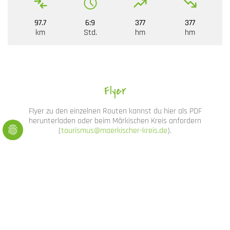
97.7
6:9
377
377
km
Std.
hm
hm
Flyer
Flyer zu den einzelnen Routen kannst du hier als PDF
herunterladen oder beim Märkischen Kreis anfordern
(
tourismus@maerkischer-kreis.de
).
Flyer Schmetterlingsroute
Flyer Gipfelstürmer