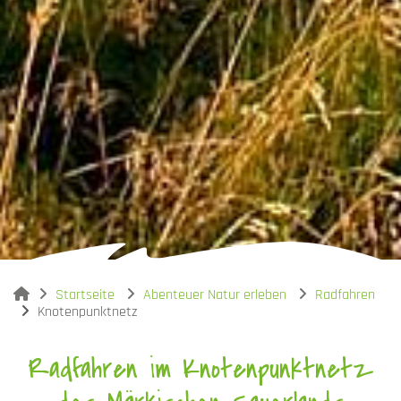
You are here:
Startseite
Abenteuer Natur erleben
Radfahren
Knotenpunktnetz
Radfahren im Knotenpunktnetz