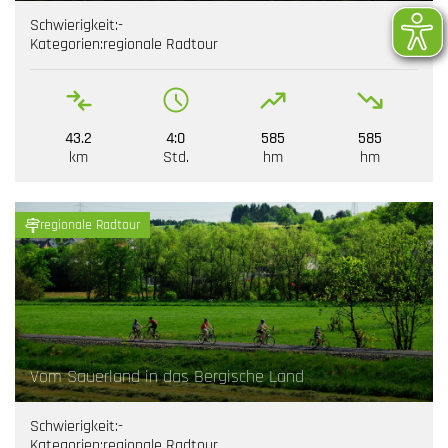
Schwierigkeit:
-
Kategorien:
regionale Radtour
43.2
4:0
585
585
km
Std.
hm
hm
regionale Radtour
Vom Sauerland in das Bergische Land
Schwierigkeit:
-
Kategorien:
regionale Radtour