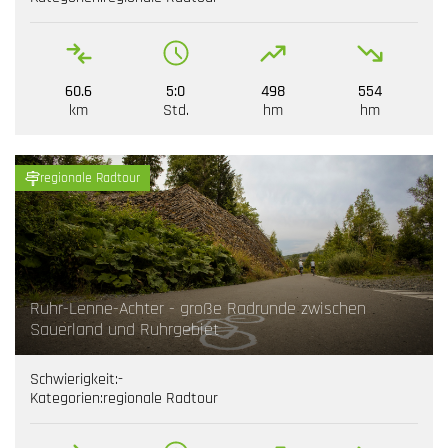
60.6
5:0
498
554
km
Std.
hm
hm
regionale Radtour
Ruhr-Lenne-Achter - große Radrunde zwischen
Sauerland und Ruhrgebiet
Schwierigkeit:
-
Kategorien:
regionale Radtour