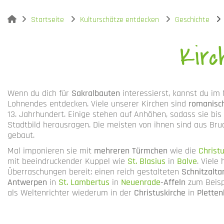
You are here:
Startseite
Kulturschätze entdecken
Geschichte
Kirc
Wenn du dich für
Sakralbauten
interessierst, kannst du i
Lohnendes entdecken. Viele unserer Kirchen sind
romanisc
13. Jahrhundert. Einige stehen auf Anhöhen, sodass sie bis
Stadtbild herausragen. Die meisten von ihnen sind aus Bru
gebaut.
Mal imponieren sie mit
mehreren Türmchen
wie die
Christ
mit beeindruckender Kuppel wie
St. Blasius
in
Balve
. Viele
Überraschungen bereit: einen reich gestalteten
Schnitzalta
Antwerpen
in
St. Lambertus
in
Neuenrade
-Affeln
zum Beisp
als Weltenrichter wiederum in der
Christuskirche
in
Plette