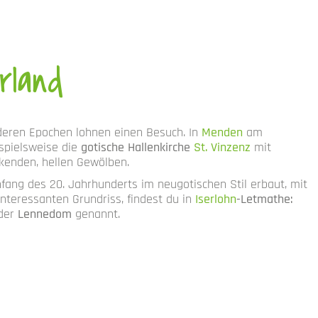
rland
deren Epochen lohnen einen Besuch. In
Menden
am
ispielsweise die
gotische Hallenkirche
St. Vinzenz
mit
enden, hellen Gewölben.
nfang des 20. Jahrhunderts im neugotischen Stil erbaut, mit
nteressanten Grundriss, findest du in
Iserlohn
-Letmathe:
der
Lennedom
genannt.