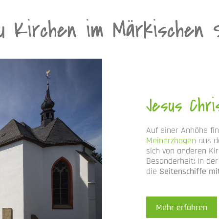
 Kirchen im Märkischen 
Jesus Chri
Auf einer Anhöhe fi
Meinerzhagen
aus d
sich von anderen Kir
Besonderheit: In de
die
Seitenschiffe m
Mehr erfahren