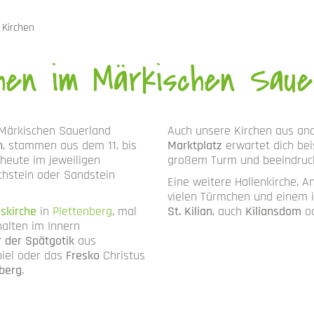
Kirchen
hen im Märkischen Saue
m Märkischen Sauerland
Auch unsere Kirchen aus an
h
, stammen aus dem 11. bis
Marktplatz
erwartet dich be
 heute im jeweiligen
großem Turm und beeindruck
chstein oder Sandstein
Eine weitere Hallenkirche, A
vielen Türmchen und einem i
uskirche
in
Plettenberg
, mal
St. Kilian
, auch
Kiliansdom
o
 halten im Innern
r der Spätgotik
aus
iel oder das
Fresko
Christus
nberg
.