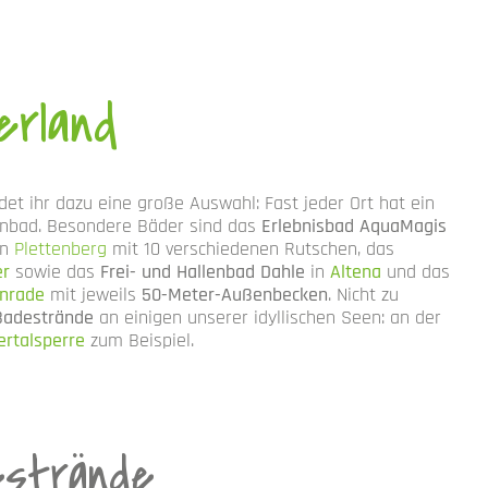
erland
et ihr dazu eine große Auswahl: Fast jeder Ort hat ein
lenbad. Besondere Bäder sind das
Erlebnisbad AquaMagis
in
Plettenberg
mit 10 verschiedenen Rutschen, das
er
sowie das
Frei- und Hallenbad Dahle
in
Altena
und das
nrade
mit jeweils
50-Meter-Außenbecken
. Nicht zu
Badestrände
an einigen unserer idyllischen Seen: an der
tertalsperre
zum Beispiel.
estrände