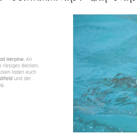
ad Herpine
. An
 riesiges Becken,
ecken laden euch
allfeld
und der
ng.