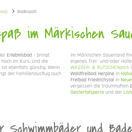
wegs
Badespaß
paß im Märkischen Sau
der
Erlebnisbad
– bringt
Im Märkischen Sauerland find
 hoch im Kurs. Und die
eigenes Frei- und/oder Hal
st ebenfalls günstig. Wenn
WASSER- & RUTSCHENpark
ngt der Familienausflug auch
Waldfreibad Herpine
in
Halv
Freibad Friedrichstal
in
Neue
vergessen die traumhaften
Oestertalsperre
und der
Lis
ür Schwimmbäder und Bad