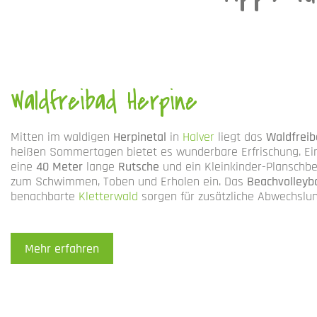
Waldfreibad Herpine
Mitten im waldigen
Herpinetal
in
Halver
liegt das
Waldfreib
heißen Sommertagen bietet es wunderbare Erfrischung. Ein
eine
40 Meter
lange
Rutsche
und ein Kleinkinder-Planschb
zum Schwimmen, Toben und Erholen ein. Das
Beachvolleyb
benachbarte
Kletterwald
sorgen für zusätzliche Abwechslu
Mehr erfahren