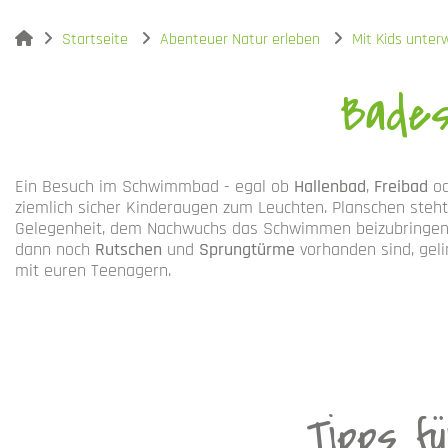
You are here:
Startseite
Abenteuer Natur erleben
Mit Kids unter
Bades
Ein Besuch im Schwimmbad - egal ob
Hallenbad
,
Freibad
o
ziemlich sicher Kinderaugen zum Leuchten. Planschen steht
Gelegenheit, dem Nachwuchs das Schwimmen beizubringen i
dann noch
Rutschen
und
Sprungtürme
vorhanden sind, geli
mit euren Teenagern.
Tipps f