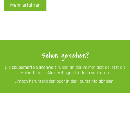
Mehr erfahren
Schon gesehen?
Die
zauberhafte Sagenwelt
"Oben an der Volme" gibt es jetzt als
Malbuch! Auch Meinerzhagen ist darin vertreten.
Einfach herunterladen
oder in der Touristinfo abholen.