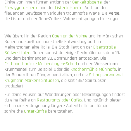
Einige von ihnen führen entlang der
Genkeltalsperre
, der
Fürwiggetalsperre
und der
Listertalsperre
. Auch an den
fließenden Gewässern verlaufen traumhafte Wege. Die
Verse
,
die
Lister
und der Ruhr-Zufluss
Volme
entspringen hier sogar.
Wie überall in der Region
Oben an der Volme
und im Märkischen
Sauerland spielt die industrielle Entwicklung auch in
Meinerzhagen eine Rolle. Die Stadt liegt an der
Eisenstraße
Südwestfalen
.
Daher kannst du einige Denkmäler aus dem 19.
und dem beginnenden 20. Jahrhundert entdecken. Die
Fischbauchbrücke Meinerzhagen-Scherl
und den
Wasserturm
Krummenerl
zum Beispiel. Oder die
Knochenmühle Mühlhofe
, in
der Bauern ihren Dünger herstellten, und die
Schnapsbrennerei
Krugmann Markenspirituosen
, die seit 1867 Spirituosen
produziert.
Für deine Pausen auf Wanderungen oder Besichtigungen findest
du eine Reihe an
Restaurants oder Cafés
. Und natürlich bieten
sich in dieser Umgebung längere Aufenthalte an, für die
zahlreiche
Unterkünfte
bereitstehen.