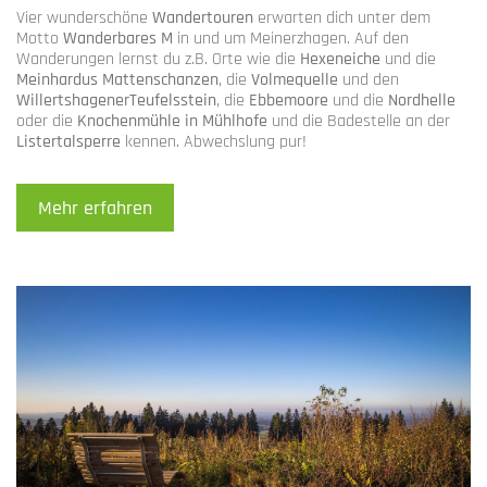
Vier wunderschöne
Wandertouren
erwarten dich unter dem
Motto
Wanderbares M
in und um Meinerzhagen. Auf den
Wanderungen lernst du z.B. Orte wie die
Hexeneiche
und die
Meinhardus Mattenschanzen
, die
Volmequelle
und den
WillertshagenerTeufelsstein
, die
Ebbemoore
und die
Nordhelle
oder die
Knochenmühle in Mühlhofe
und die Badestelle an der
Listertalsperre
kennen. Abwechslung pur!
Mehr erfahren