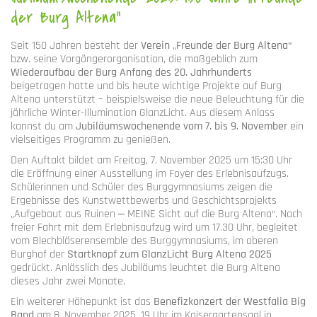
der Burg Altena“
Seit 150 Jahren besteht der
Verein
„
Freunde der Burg Altena“
bzw. seine Vorgängerorganisation, die maßgeblich zum
Wiederaufbau der Burg Anfang des 20. Jahrhunderts
beigetragen hatte und bis heute wichtige Projekte auf Burg
Altena unterstützt – beispielsweise die neue Beleuchtung für die
jährliche Winter-Illumination GlanzLicht. Aus diesem Anlass
kannst du am
Jubiläumswochenende
vom 7. bis 9. November
ein
vielseitiges Programm zu genießen.
Den Auftakt bildet am Freitag, 7. November 2025 um 15:30 Uhr
die Eröffnung einer Ausstellung im Foyer des Erlebnisaufzugs.
Schülerinnen und Schüler des Burggymnasiums zeigen die
Ergebnisse des Kunstwettbewerbs und Geschichtsprojekts
„Aufgebaut aus Ruinen ‒ MEINE Sicht auf die Burg Altena“. Nach
freier Fahrt mit dem Erlebnisaufzug wird um 17.30 Uhr, begleitet
vom Blechbläserensemble des Burggymnasiums, im oberen
Burghof der
Startknopf zum GlanzLicht Burg Altena 2025
gedrückt. Anlässlich des Jubiläums leuchtet die Burg Altena
dieses Jahr zwei Monate.
Ein weiterer Höhepunkt ist das
Benefizkonzert der Westfalia Big
Band
am 8. November 2025, 19 Uhr im Kaisergartensaal in