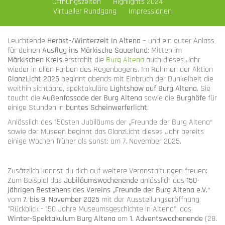
Öffnungszeiten
Highlights 2024
Virtueller Rundgang
Impressionen
Leuchtende
Herbst-/Winterzeit in Altena
– und ein guter Anlass
für deinen
Ausflug ins Märkische Sauerland
: Mitten im
Märkischen Kreis
erstrahlt die
Burg Altena
auch dieses Jahr
wieder in allen Farben des Regenbogens. Im Rahmen der Aktion
GlanzLicht 2025
beginnt abends mit Einbruch der Dunkelheit die
weithin sichtbare, spektakuläre
Lightshow auf Burg Altena
. Sie
taucht die
Außenfassade der Burg
Altena
sowie die
Burghöfe
für
einige Stunden in
buntes Scheinwerferlicht
.
Anlässlich des 150sten Jubiläums der „Freunde der Burg Altena“
sowie der Museen beginnt das GlanzLicht dieses Jahr bereits
einige Wochen früher als sonst: am 7. November 2025.
Zusätzlich kannst du dich auf weitere Veranstaltungen freuen:
Zum Beispiel das
Jubiläumswochenende
anlässlich des
150-
jährigen Bestehens des Vereins „Freunde der Burg Altena e.V.“
vom
7. bis 9. November 2025
mit der Ausstellungseröffnung
"Rückblick - 150 Jahre Museumsgeschichte in Altena", das
Winter-Spektakulum Burg Altena
am
1. Adventswochenende
(28.