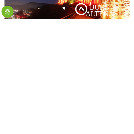
*Für weitere Ansichten und Panoramen, eine Vollbild-Ansicht, zum
Teilen oder um den Ton aus- oder einzuschalten, klicke im
Rundgang auf die drei Striche rechts, die das Menü öffnen.