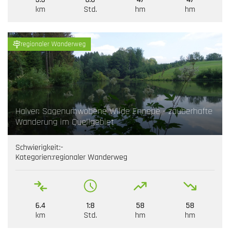
km
Std.
hm
hm
regionaler Wanderweg
Halver: Sagenumwobene Wilde Ennepe - zauberhafte
Wanderung im Quellgebiet
Schwierigkeit:
-
Kategorien:
regionaler Wanderweg
6.4
1:8
58
58
km
Std.
hm
hm