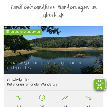
Familienfreundliche Wanderungen im
Überblick
regionaler Wanderweg
Spazierweg Glörtalsperre - Gut gelaunt um's
Badeparadies
Schwierigkeit:
-
Kategorien:
regionaler Wanderweg
3.3
0:6
47
47