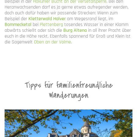
Beispiel in der
Hokühler Bucht an der Versetalsperre
. Bei den
Heranwachsenden darf es ja gerne etwas aufregender werden,
doch auch dafür haben wir passende Strecken: Wenn zum
Beispiel der
Kletterwald Halver
am Wegesrand liegt, im
Bommecketal
bei
Plettenberg
tosendes Wasser in einer Klamm
abwärts schießt oder sich die
Burg Altena
in all ihrer Pracht über
euch in die Höhe reckt. Ebenfalls spannend für Groß und Klein ist
die Sagenwelt
Oben an der Volme
.
Tipps für familienfreundliche
Wanderungen