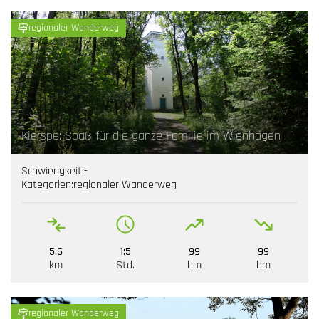
regionaler Wanderweg
Kierspe: Spaß für die ganze Familie im Wienhagen
Schwierigkeit:
-
Kategorien:
regionaler Wanderweg
5.6
1:5
99
99
km
Std.
hm
hm
regionaler Wanderweg