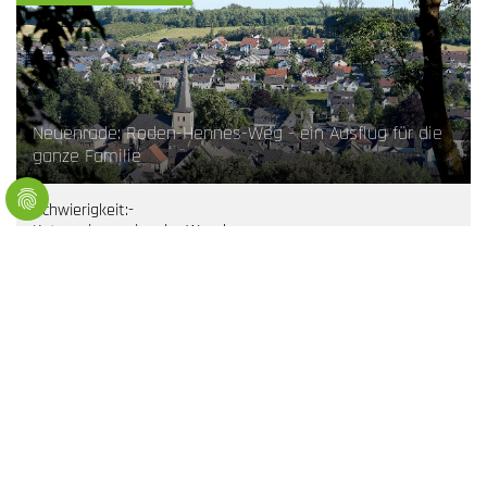
Neuenrade: Roden-Hennes-Weg - ein Ausflug für die
ganze Familie
Schwierigkeit:
-
Kategorien:
regionaler Wanderweg
9.7
2:8
215
215
km
Std.
hm
hm
Themenweg