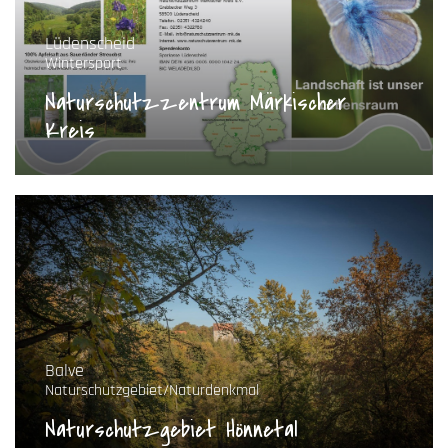
Lüdenscheid
Wintersport
Naturschutzzentrum Märkischer
Kreis
Balve
Naturschutzgebiet/Naturdenkmal
Naturschutzgebiet Hönnetal