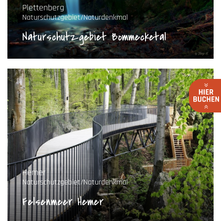
Plettenberg
Naturschutzgebiet/Naturdenkmal
Naturschutzgebiet Bommecketal
Hemer
Naturschutzgebiet/Naturdenkmal
Felsenmeer Hemer