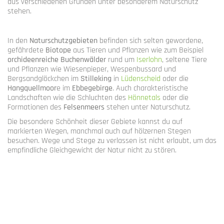
aus verschiedenen Gründen unter besonderem Naturschutz
stehen.
In den
Naturschutzgebieten
befinden sich selten gewordene,
gefährdete
Biotope
aus Tieren und Pflanzen wie zum Beispiel
orchideenreiche Buchenwälder
rund um
Iserlohn
, seltene Tiere
und Pflanzen wie Wiesenpieper, Wespenbussard und
Bergsandglöckchen im
Stilleking
in
Lüdenscheid
oder die
Hangquellmoor
e im
Ebbegebirge
. Auch charakteristische
Landschaften wie die Schluchten des
Hönnetals
oder die
Formationen des
Felsenmeers
stehen unter Naturschutz.
Die besondere Schönheit dieser Gebiete kannst du auf
markierten Wegen, manchmal auch auf hölzernen Stegen
besuchen. Wege und Stege zu verlassen ist nicht erlaubt, um das
empfindliche Gleichgewicht der Natur nicht zu stören.