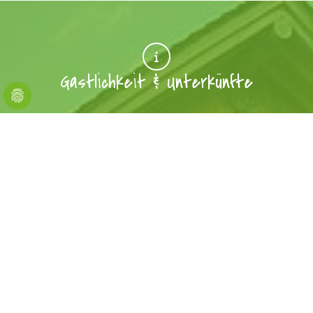
Gastlichkeit & Unterkünfte
Gastlichkeit im Märkischen Sauerland
Wenn du im Märkischen Kreis unterwegs bist, findest du immer
wieder schöne Lokale, um dich zu stärken oder mit Proviant für
dein Picknick einzudecken.
Restaurants, Cafés und mehr