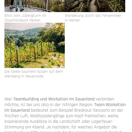
Blick vom Jübergturm im
Wanderung durch das Felsenmeer
Sauerlandpark Hemer.
in Hemer.
Die Seele baumeln lassen auf dem
Weinberg in Neuenrade.
Wer
Teambuilding und Workation im Sauerland
verbinden
möchte, ist bei uns also in der richtigen Region.
Team Workation
im Sauerland
bedeutet zum Beispiel Breakout-Sessions an der
frischen Luft, Waldspaziergänge zum Kopf-freimachen, weite,
inspirierende Ausblicke in die Landschaft oder Lagerfeuer-
Stimmung am Abend. Je nachdem, für welches Angebot die