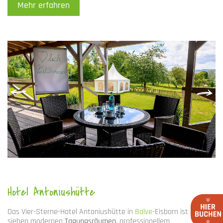
Mehr erfahren
Hotel Antoniushütte
Das Vier-Sterne-Hotel Antoniushütte in
Balve
-Eisborn ist mit
sieben modernen
Tagungsräumen
, professionellem