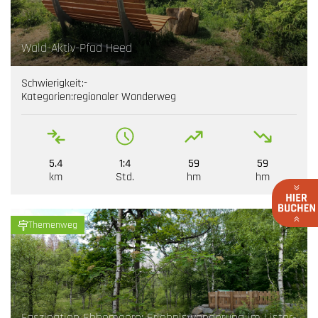
Wald-Aktiv-Pfad Heed
Schwierigkeit:
-
Kategorien:
regionaler Wanderweg
5.4
1:4
59
59
km
Std.
hm
hm
Themenweg
Faszination Ebbemoore: Erlebniswanderung im Lister-