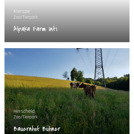
Kierspe
Zoo/Tierpark
Alpaka Farm Inti
Herscheid
Zoo/Tierpark
Bauernhof Bühner