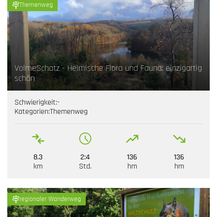
Themenweg
VolmeSchatz - Heimische Flora und Fauna: einzigartig
schön
Schwierigkeit:
-
Kategorien:
Themenweg
8.3
2:4
136
136
km
Std.
hm
hm
regionaler Wanderweg