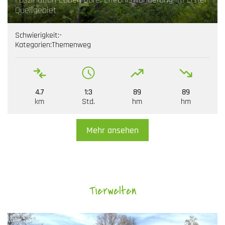
Quellgebiet
Schwierigkeit:
-
Kategorien:
Themenweg
4.7
1:3
89
89
km
Std.
hm
hm
Mehr ansehen
Tierwelten