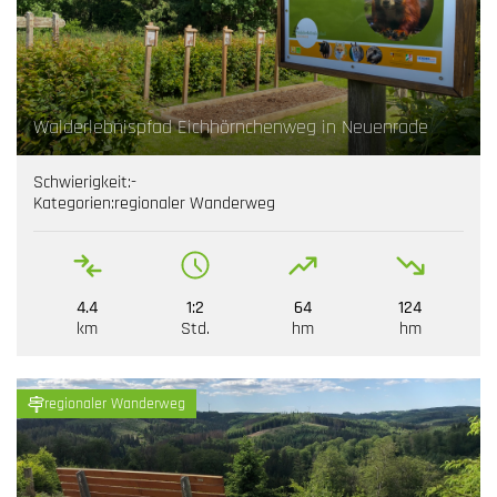
Walderlebnispfad Eichhörnchenweg in Neuenrade
Schwierigkeit:
-
Kategorien:
regionaler Wanderweg
4.4
1:2
64
124
km
Std.
hm
hm
regionaler Wanderweg