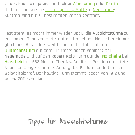
zu erreichen, einige erst nach einer
Wanderung
oder
Radtour
.
Und manche, wie die
Turmhügelburg Motte
in
Neuenrade
-
Küntrop, sind nur zu bestimmten Zeiten geöffnet.
Fest steht, es macht immer wieder Spaß, die
Aussichtstürme
zu
erklimmen. Denn von dort sieht die Umgebung klein, aber niemals
gleich aus. Besonders weit hinauf klettert ihr auf den
Quitmannsturm
auf dem 514 Meter hohen Kohlberg bei
Neuenrade
und auf den
Robert-Kolb-Turm
auf der
Nordhelle
bei
Herscheid
mit 663 Metern über NN. An dieser Position errichtete
Napoleon übrigens bereits Anfang des 19. Jahrhunderts einen
Spiegeltelegraf. Der heutige Turm stammt jedoch von 1912 und
wurde 2011 renoviert.
Tipps für Aussichtstürme