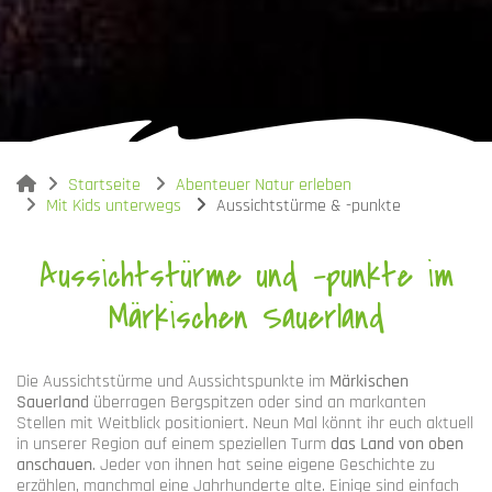
You are here:
Startseite
Abenteuer Natur erleben
Mit Kids unterwegs
Aussichtstürme & -punkte
Aussichtstürme und -punkte im
Märkischen Sauerland
Die Aussichtstürme und Aussichtspunkte im
Märkischen
Sauerland
überragen Bergspitzen oder sind an markanten
Stellen mit Weitblick positioniert. Neun Mal könnt ihr euch aktuell
in unserer Region auf einem speziellen Turm
das Land
von oben
anschauen
. Jeder von ihnen hat seine eigene Geschichte zu
erzählen, manchmal eine Jahrhunderte alte. Einige sind einfach