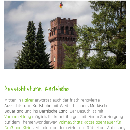
Aussichtsturm Karlshöhe
Mitten in
Halver
erwartet euch der frisch renovierte
Aussichtsturm Karlshöhe
mit Weitsicht übers
Märkische
Sauerland
und ins
Bergische Land
. Der Besuch ist mit
Voranmeldung
möglich. Ihr könnt ihn gut mit einem Spaziergang
auf dem Themenwanderweg
VolmeSchatz Rätselabenteuer für
Groß und Klein
verbinden, an dem viele tolle Rätsel auf Auflösung