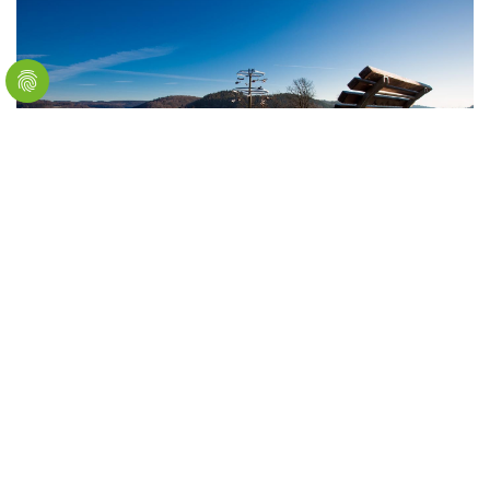
Meinerzhagen
Aussichtspunkt/Aussichtsturm
Höhenflughafen Möllsiepen