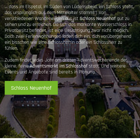
… dass im Elspetal, im Süden von Lüdenscheid, ein Schloss steht,
das ursprünglich aus dem Mittelalter stammt? Von
verschiedenen Wanderwegen aus ist
Schloss Neuenhof
gut zu
sehen und zu erreichen. Da sich das markante Wasserschloss in
Privatbesitz befindet, ist eine Besichtigung zwar nicht möglich.
Doch zwei
Ferienwohnungen
laden dich ein, dich vorübergehend
ein bisschen wie eine Schlossherrin oder ein Schlossherr zu
fühlen.
Zudem findet jedes Jahr am dritten Adventswochenende der
kleine, feine
Adventsmarkt im Schlosshof
statt. Und weitere
Events und Angebote sind bereits in Planung.
Schloss Neuenhof