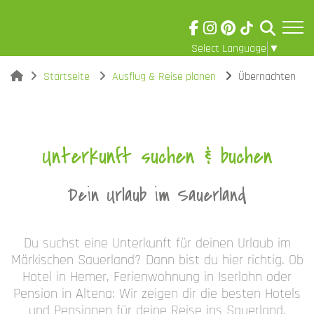
Select Language
▼
Skip to main content
Visuelle
You are here:
Startseite
Ausflug & Reise planen
Übernachten
Assistenzsoftware
öffnen.
Unterkunft suchen & buchen
Dein Urlaub im Sauerland
Du suchst eine Unterkunft für deinen Urlaub im
Märkischen Sauerland? Dann bist du hier richtig. Ob
Hotel in Hemer, Ferienwohnung in Iserlohn oder
Pension in Altena: Wir zeigen dir die besten Hotels
und Pensionen für deine Reise ins Sauerland.