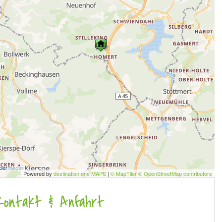
Powered by
destination.one MAPS
|
© MapTiler © OpenStreetMap contributors
Kontakt & Anfahrt