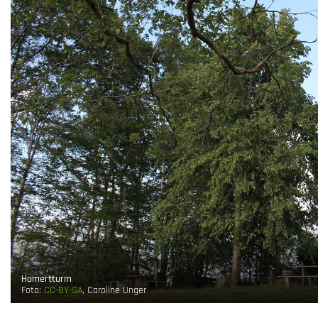
Homertturm
Foto:
CC-BY-SA
, Caroline Unger