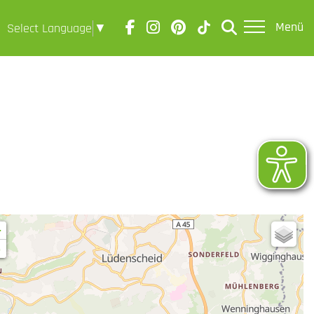
Menü
Select Language
▼
+
-