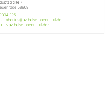
auptstraße 7
euenrade 58809
2394 325
t.lambertus@pv-balve-hoennetal.de
ttp://pv-balve-hoennetal.de/