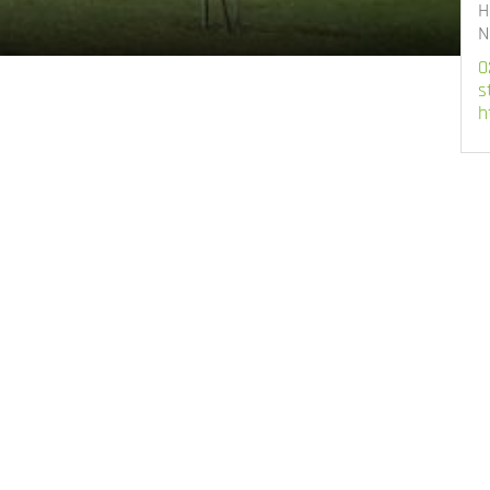
H
N
0
s
h