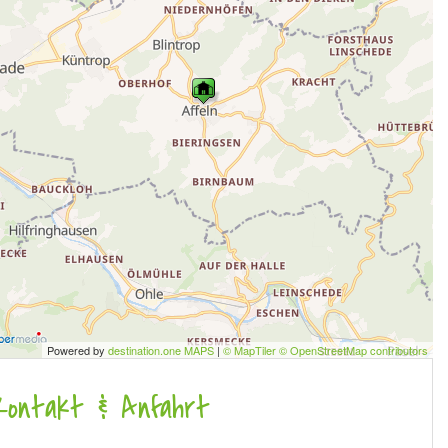
Powered by
destination.one MAPS
|
© MapTiler © OpenStreetMap contributors
Kontakt & Anfahrt