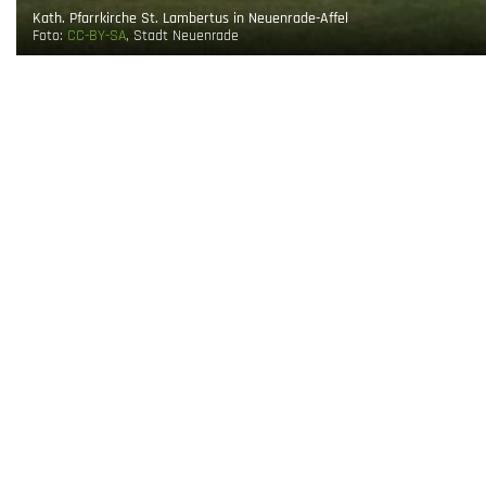
Kath. Pfarrkirche St. Lambertus in Neuenrade-Affel
Foto:
CC-BY-SA
, Stadt Neuenrade