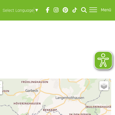
Menü
Select Language
▼
+
-