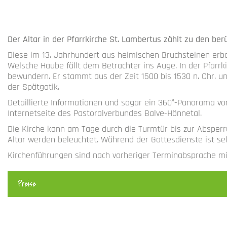
Der Altar in der Pfarrkirche St. Lambertus zählt zu den be
Diese im 13. Jahrhundert aus heimischen Bruchsteinen erba
Welsche Haube fällt dem Betrachter ins Auge. In der Pfarrk
bewundern. Er stammt aus der Zeit 1500 bis 1530 n. Chr. u
der Spätgotik.
Detaillierte Informationen und sogar ein 360°-Panorama v
Internetseite des Pastoralverbundes Balve-Hönnetal.
Die Kirche kann am Tage durch die Turmtür bis zur Abspe
Altar werden beleuchtet. Während der Gottesdienste ist sel
Kirchenführungen sind nach vorheriger Terminabsprache mi
Preise