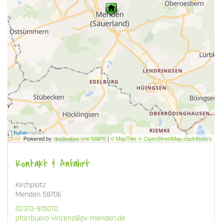
Powered by
destination.one MAPS
|
© MapTiler © OpenStreetMap contributors
Kontakt & Anfahrt
Kirchplatz
Menden 58706
02373-915070
pfarrbuero-vincenz@pv-menden.de