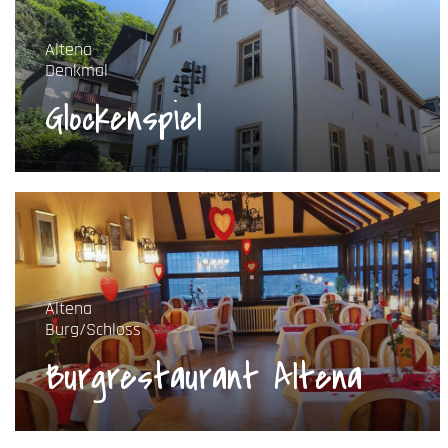
Altena
Denkmal
Glockenspiel
Altena
Burg/Schloss
Burgrestaurant Altena