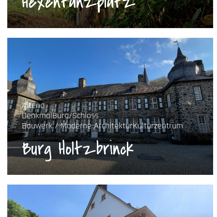
Hexentanzplatz
Altena
Denkmal
Burg/Schloss
Bauwerk / Moderne Architektur
Kulturzentrum
Burg Holtzbrinck