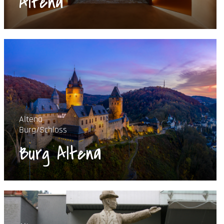
Altena
Altena
Burg/Schloss
Burg Altena