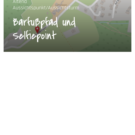
Altena
Aussichtspunkt/Aussichtsturm
Barfußpfad und
Selfiepoint