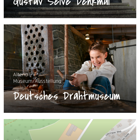
Gustav Selve Denkmal
Altena
Museum/Ausstellung
Deutsches Drahtmuseum