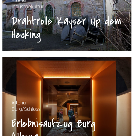
Altena
Industriekultur
Drahtrolle Kayser Up dem
Hecking
Altena
Burg/Schloss
Erlebnisaufzug Burg