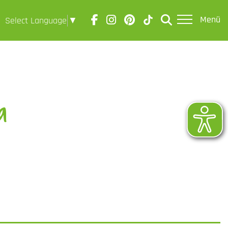
Menü
Select Language
▼
a