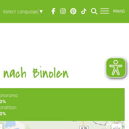
Menü
Select Language
▼
nach Binolen
anorama
0%
ondition
0%
+