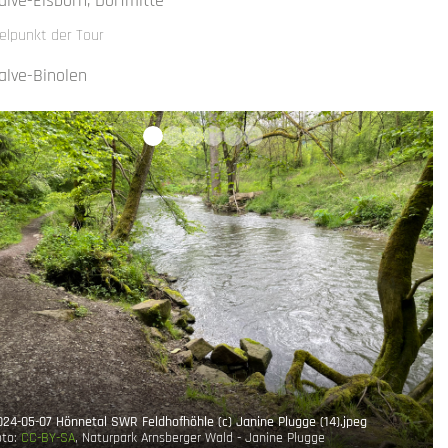
alve-Eisborn, Dorfmitte
ielpunkt der Tour
alve-Binolen
024-05-07 Hönnetal SWR Feldhofhöhle (c) Janine Plugge (14).jpeg
oto:
CC-BY-SA
, Naturpark Arnsberger Wald - Janine Plugge