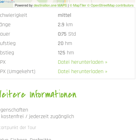
Powered by
destination.one MAPS
|
© MapTiler © OpenStreetMap contributors
chwierigkeit
mittel
änge
2.9
km
auer
0:75
Std
ufstieg
20
hm
bstieg
125
hm
PX
Datei herunterladen »
PX (Umgekehrt)
Datei herunterladen »
Weitere Informationen
igenschaften
kostenfrei / jederzeit zugänglich
tartpunkt der Tour