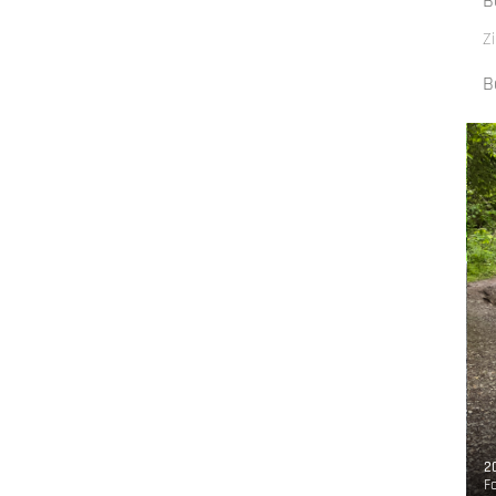
B
Z
B
4-05-07 Hönnetal SWR Feldhofhöhle (c) Janine Plugge (22).jpeg
2
o:
CC-BY-SA
, Naturpark Arnsberger Wald - Janine Plugge
F