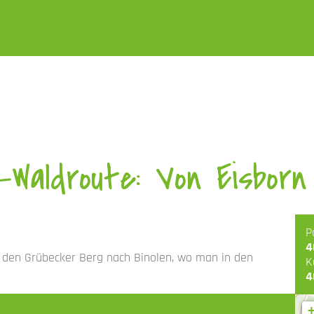
Waldroute: Von Eisborn 
P
4
r den Grübecker Berg nach Binolen, wo man in den
K
4