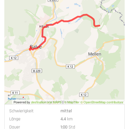
Powered by
destination.one MAPS
|
© MapTiler © OpenStreetMap contributors
Schwierigkeit
mittel
Länge
4.4
km
Dauer
1:00
Std