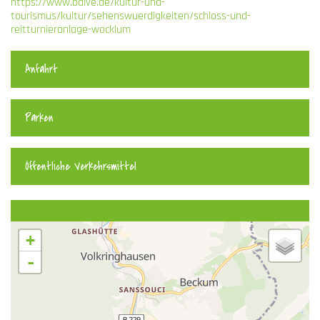
https://www.balve.de/kultur-und-
tourismus/kultur/sehenswuerdigkeiten/schloss-und-
reitturnieranlage-wocklum
Anfahrt
Parken
Öffentliche Verkehrsmittel
+
-