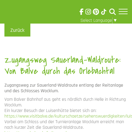
Select Language
▼
Skip to main content
Visuelle
Zurück
Assistenzsoftware
öffnen.
Zugangsweg Sauerland-Waldroute:
Von Balve durch das Orlebachtal
Zugangsweg zur Sauerland-Waldroute entlang der Reitanlage
und des Schlosses Wocklum.
Vom Balver Bahnhof aus geht es nördlich durch Helle in Richtung
Wocklum.
Ein kurzer Besuch der Luisenhütte bietet sich an:
https://www.visitbalve.de/kulturschaetze/sehenswuerdigkeiten/lu
Vorbei am Schloss und der Turnieranlage Wocklum erreicht man
nach kurzer Zeit die Sauerland-Waldroute.