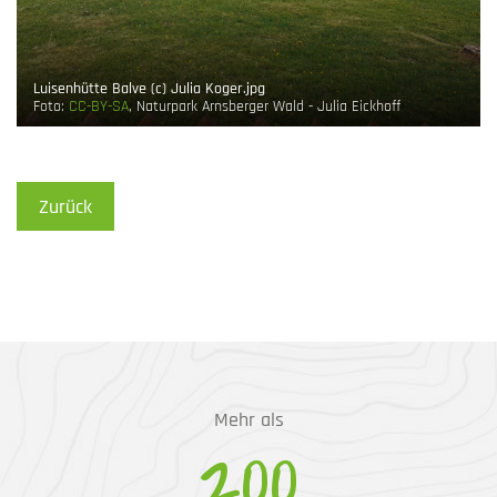
Luisenhütte Balve (c) Julia Koger.jpg
Foto:
CC-BY-SA
, Naturpark Arnsberger Wald - Julia Eickhoff
Zurück
Mehr als
200