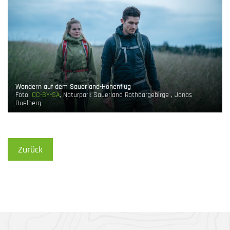
Wandern auf dem Sauerland-Höhenflug
Foto:
CC-BY-SA
, Naturpark Sauerland Rothaargebirge , Jonas
Duelberg
Zurück