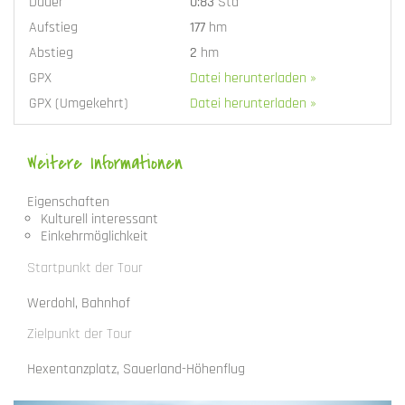
Dauer
0:83
Std
Aufstieg
177
hm
Abstieg
2
hm
GPX
Datei herunterladen »
GPX (Umgekehrt)
Datei herunterladen »
Weitere Informationen
Eigenschaften
Kulturell interessant
Einkehrmöglichkeit
Startpunkt der Tour
Werdohl, Bahnhof
Zielpunkt der Tour
Hexentanzplatz, Sauerland-Höhenflug