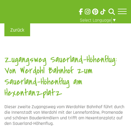
Select Language
▼
Skip to main content
Visuelle
Zurück
Assistenzsoftware
öffnen.
Zugangsweg Sauerland-Höhenflug:
Von Werdohl Bahnhof zum
Sauerland-Höhenflug am
Hexentanzplatz
Dieser zweite Zugangsweg vom Werdohler Bahnhof führt durch
die Innenstadt von Werdohl mit der Lennefontäne, Promenade
und schönen Baudenkmälern und trifft am Hexentanzplatz auf
den Sauerland-Höhenflug.