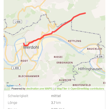
Powered by
destination.one MAPS
|
© MapTiler © OpenStreetMap contributors
Schwierigkeit
mittel
Länge
3.7
km