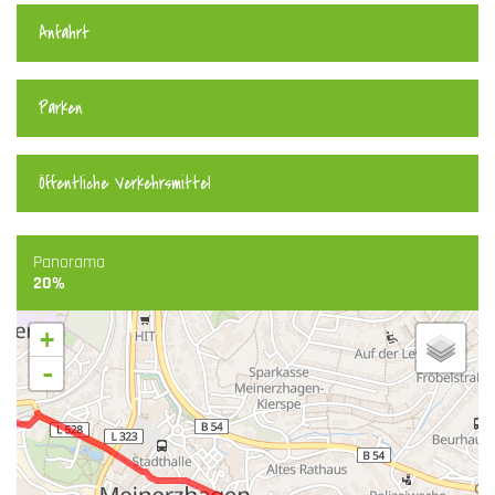
Anfahrt
Parken
Öffentliche Verkehrsmittel
Panorama
20%
+
-