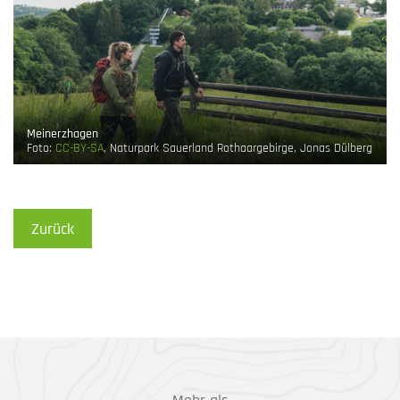
Meinerzhagen
Foto:
CC-BY-SA
, Naturpark Sauerland Rothaargebirge, Jonas Dülberg
Zurück