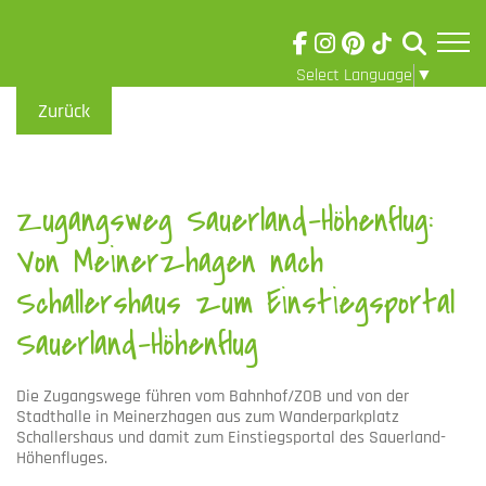
Select Language
▼
Skip to main content
Visuelle
Zurück
Assistenzsoftware
öffnen.
Zugangsweg Sauerland-Höhenflug:
Von Meinerzhagen nach
Schallershaus zum Einstiegsportal
Sauerland-Höhenflug
Die Zugangswege führen vom Bahnhof/ZOB und von der
Stadthalle in Meinerzhagen aus zum Wanderparkplatz
Schallershaus und damit zum Einstiegsportal des Sauerland-
Höhenfluges.