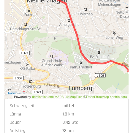
Powered by
destination.one MAPS
|
© MapTiler © OpenStreetMap contributors
Schwierigkeit
mittel
Länge
1.8
km
Dauer
0:42
Std
Aufstieg
73
hm