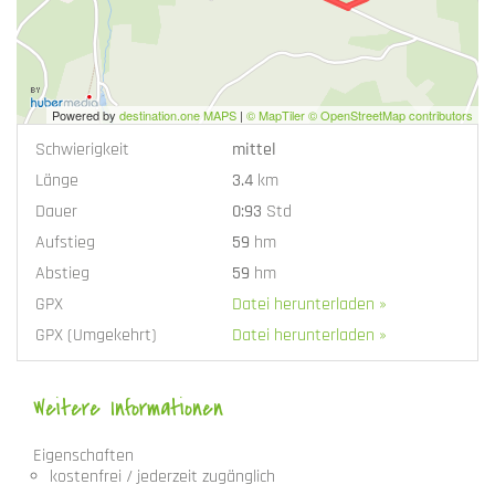
Powered by
destination.one MAPS
|
© MapTiler © OpenStreetMap contributors
Schwierigkeit
mittel
Länge
3.4
km
Dauer
0:93
Std
Aufstieg
59
hm
Abstieg
59
hm
GPX
Datei herunterladen »
GPX (Umgekehrt)
Datei herunterladen »
Weitere Informationen
Eigenschaften
kostenfrei / jederzeit zugänglich