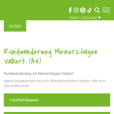
Select Language
▼
Skip to main content
Visuelle
Zurück
Assistenzsoftware
öffnen.
Rundwanderweg Meinerzhagen
Valbert (A4)
Rundwanderweg A4 Meinerzhagen Valbert
Kleine Rundwanderung vom Wanderparkplatz Valbert Höh zum
Gesundbrunnen
Sicherheitshinweise