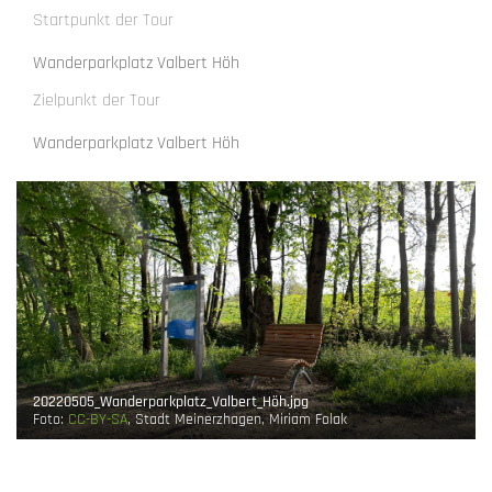
Startpunkt der Tour
Wanderparkplatz Valbert Höh
Zielpunkt der Tour
Wanderparkplatz Valbert Höh
20220505_Wanderparkplatz_Valbert_Höh.jpg
Foto:
CC-BY-SA
, Stadt Meinerzhagen, Miriam Folak