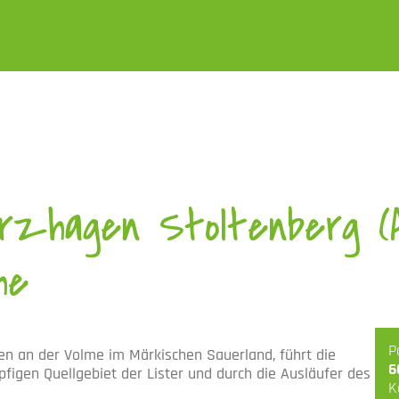
rzhagen Stoltenberg (
he
P
en an der Volme
im Märkischen Sauerland, führt die
6
figen Quellgebiet der Lister
und durch die Ausläufer des
K