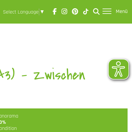
Menü
Select Language
▼
A3) - Zwischen
anorama
0%
ondition