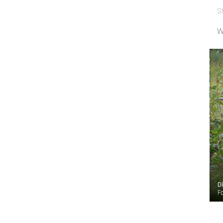
S
W
eführung mitten durch den Wald
D
o:
CC-BY-SA
, Ralf Thebrath, Oben an der Volme
F