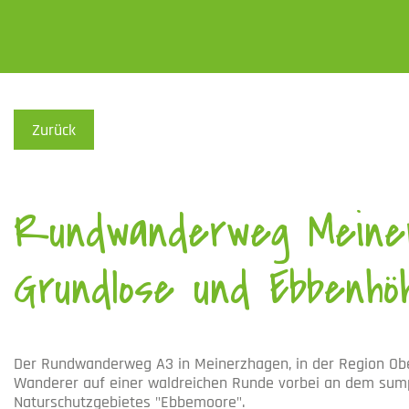
Skip to main content
Visuelle
Zurück
Assistenzsoftware
öffnen.
Mit
der
Rundwanderweg Meine
Tastatur
erreichbar
über
Grundlose und Ebbenhö
ALT
+
1
Der
Rundwanderweg A3
in Meinerzhagen, in der Region
Ob
Wanderer auf einer
waldreichen Runde
vorbei an dem
sump
Naturschutzgebietes "Ebbemoore"
.