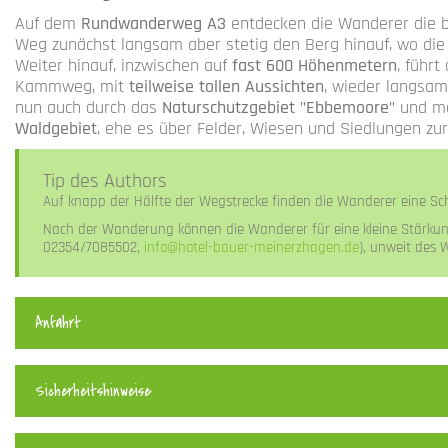
Auf dem
Rundwanderweg A3
entdecken die Wanderer die
Weg zunächst langsam aber stetig den Berg hinauf, wo die
Weiter hinauf, inzwischen auf
fast 600 Höhenmetern
, führ
Kammweg, mit
teilweise tollen Aussichten
, wieder langsam
nun auch durch das
Naturschutzgebiet "Ebbemoore"
und ma
Waldgebiet
, ehe es über Felder, Wiesen und Siedlungen zu
Tip des Authors
Auf knapp der Hälfte der Wegstrecke finden die Wanderer eine Schu
Nach der Wanderung können die Wanderer für eine kleine Stärku
02354/7085502,
info@hotel-bauer-meinerzhagen.de
), unweit des 
Anfahrt
Sicherheitshinweise