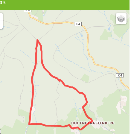
0%
+
-