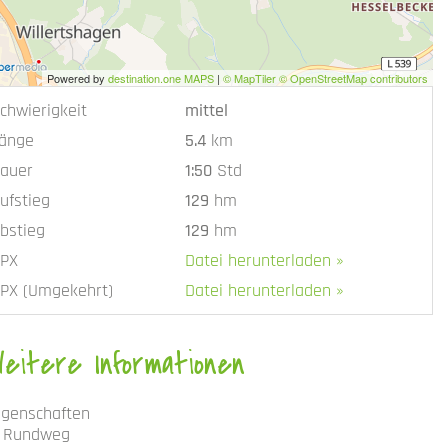
Powered by
destination.one MAPS
|
© MapTiler © OpenStreetMap contributors
chwierigkeit
mittel
änge
5.4
km
auer
1:50
Std
ufstieg
129
hm
bstieg
129
hm
PX
Datei herunterladen »
PX (Umgekehrt)
Datei herunterladen »
Weitere Informationen
igenschaften
Rundweg