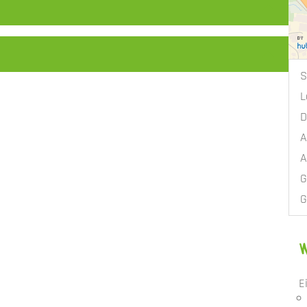
S
L
D
A
A
G
G
E