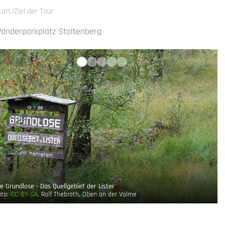
tart/Ziel der Tour
anderparkplatz Stoltenberg
ie Grundlose - Das Quellgebiet der Lister
oto:
CC-BY-SA
, Ralf Thebrath, Oben an der Volme