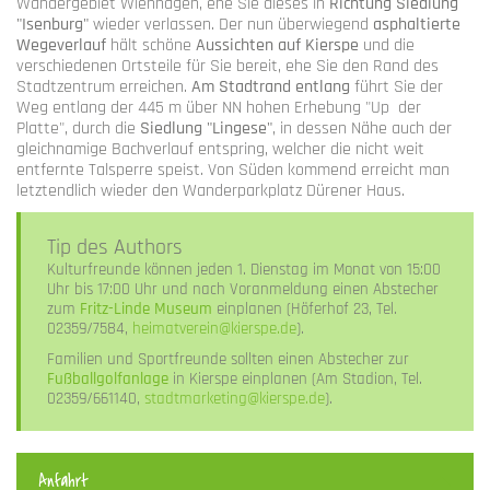
Wandergebiet Wienhagen, ehe Sie dieses in
Richtung Siedlung
"Isenburg"
wieder verlassen. Der nun überwiegend
asphaltierte
Wegeverlauf
hält schöne
Aussichten auf Kierspe
und die
verschiedenen Ortsteile für Sie bereit, ehe Sie den Rand des
Stadtzentrum erreichen.
Am Stadtrand entlang
führt Sie der
Weg entlang der 445 m über NN hohen Erhebung "Up der
Platte", durch die
Siedlung "Lingese"
, in dessen Nähe auch der
gleichnamige Bachverlauf entspring, welcher die nicht weit
entfernte Talsperre speist. Von Süden kommend erreicht man
letztendlich wieder den Wanderparkplatz Dürener Haus.
Tip des Authors
Kulturfreunde können jeden 1. Dienstag im Monat von 15:00
Uhr bis 17:00 Uhr und nach Voranmeldung einen Abstecher
zum
Fritz-Linde Museum
einplanen (Höferhof 23, Tel.
02359/7584,
heimatverein@kierspe.de
).
Familien und Sportfreunde sollten einen Abstecher zur
Fußballgolfanlage
in Kierspe einplanen (Am Stadion, Tel.
02359/661140,
stadtmarketing@kierspe.de
).
Anfahrt