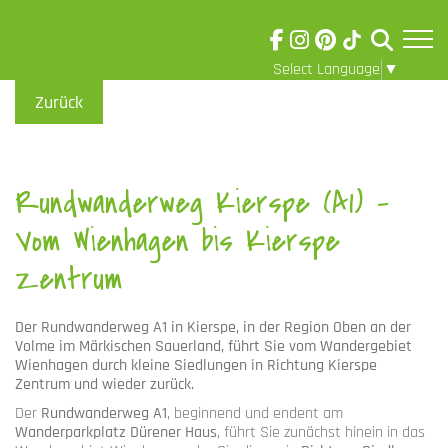
Select Language
▼
Skip to main content
Visuelle
Zurück
Assistenzsoftware
öffnen.
Rundwanderweg Kierspe (A1) -
Vom Wienhagen bis Kierspe
Zentrum
Der
Rundwanderweg A1
in Kierspe, in der Region
Oben an der
Volme
im Märkischen Sauerland, führt Sie vom
Wandergebiet
Wienhagen
durch kleine Siedlungen in Richtung
Kierspe
Zentrum
und wieder zurück.
Der
Rundwanderweg A1
, beginnend und endent am
Wanderparkplatz Dürener Haus
, führt Sie zunächst hinein in das