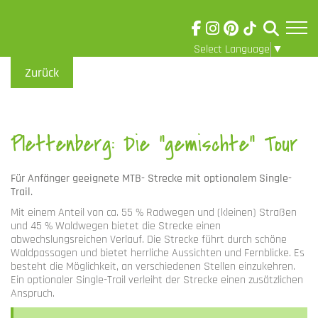
Select Language
▼
Skip to main content
Visuelle
Zurück
Assistenzsoftware
öffnen.
Plettenberg: Die "gemischte" Tour
Für Anfänger geeignete MTB- Strecke mit optionalem Single-
Trail.
Mit einem Anteil von ca. 55 % Radwegen und (kleinen) Straßen
und 45 % Waldwegen bietet die Strecke einen
abwechslungsreichen Verlauf. Die Strecke führt durch schöne
Waldpassagen und bietet herrliche Aussichten und Fernblicke. Es
besteht die Möglichkeit, an verschiedenen Stellen einzukehren.
Ein optionaler Single-Trail verleiht der Strecke einen zusätzlichen
Anspruch.