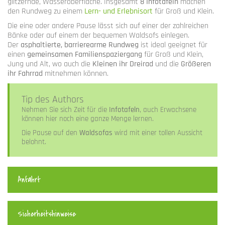
glitzernde, Wasseroberfläche. Insgesamt
8 Infotafeln
machen
den Rundweg zu einem
Lern- und Erlebnisort
für Groß und Klein.
Die eine oder andere Pause lässt sich auf einer der zahlreichen
Bänke oder auf einem der bequemen Waldsofs einlegen.
Der
asphaltierte, barrierearme Rundweg
ist ideal geeignet für
einen
gemeinsamen Familienspaziergang
für Groß und Klein,
Jung und Alt, wo auch die
Kleinen ihr Dreirad
und die
Größeren
ihr Fahrrad
mitnehmen können.
Tip des Authors
Nehmen Sie sich Zeit für die
Infotafeln
, auch Erwachsene
können hier noch eine ganze Menge lernen.
Die Pause auf den
Waldsofas
wird mit einer tollen Aussicht
belohnt.
Anfahrt
Sicherheitshinweise