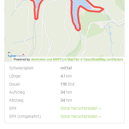
Powered by
destination.one MAPS
|
© MapTiler © OpenStreetMap contributors
Schwierigkeit
mittel
Länge
4.1
km
Dauer
1:18
Std
Aufstieg
34
hm
Abstieg
34
hm
GPX
Datei herunterladen »
GPX (Umgekehrt)
Datei herunterladen »