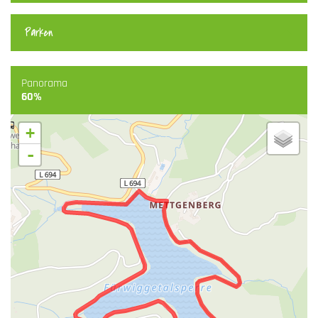
Parken
Panorama
60%
+
-