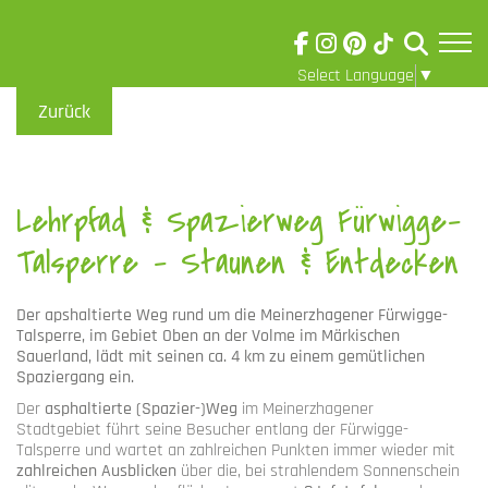
Select Language
▼
Skip to main content
Visuelle
Zurück
Assistenzsoftware
öffnen.
Lehrpfad & Spazierweg Fürwigge-
Talsperre - Staunen & Entdecken
Der
apshaltierte Weg
rund um die Meinerzhagener Fürwigge-
Talsperre, im Gebiet
Oben an der Volme
im Märkischen
Sauerland, lädt mit seinen ca.
4 km
zu einem gemütlichen
Spaziergang ein.
Der
asphaltierte (Spazier-)Weg
im Meinerzhagener
Stadtgebiet
führt seine Besucher entlang der Fürwigge-
Talsperre und wartet an zahlreichen Punkten immer wieder mit
zahlreichen Ausblicken
über die, bei strahlendem Sonnenschein