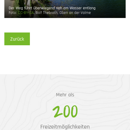
Der Weg führt überwiegend nah am Wasser entlang
Foto:
CC-BY-SA
, Ralf Thebrath, Oben an der Volme
Zurück
Mehr als
200
Freizeitmöglichkeiten