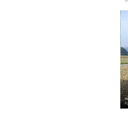
G
 Sagenplakette mit QR-Code
H
o:
CC-BY-SA
, Oben an der Volme
F