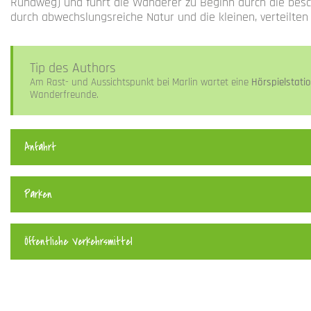
Rundweg) und führt die Wanderer zu Beginn durch die bes
durch abwechslungsreiche Natur und die kleinen, verteilte
Tip des Authors
Am Rast- und Aussichtspunkt bei Marlin wartet eine
Hörspielstati
Wanderfreunde.
Anfahrt
Parken
Öffentliche Verkehrsmittel