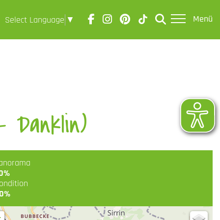
Menü
Select Language
▼
- Danklin)
anorama
0%
ondition
0%
+