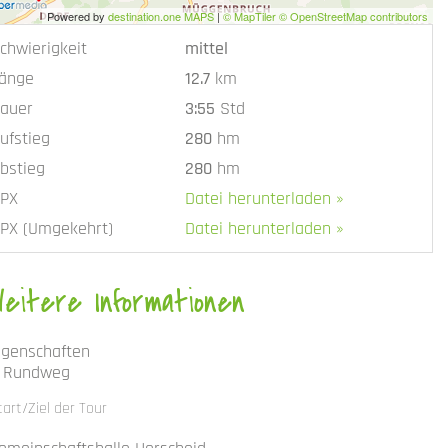
Powered by
destination.one MAPS
|
© MapTiler © OpenStreetMap contributors
chwierigkeit
mittel
änge
12.7
km
auer
3:55
Std
ufstieg
280
hm
bstieg
280
hm
PX
Datei herunterladen »
PX (Umgekehrt)
Datei herunterladen »
Weitere Informationen
igenschaften
Rundweg
tart/Ziel der Tour