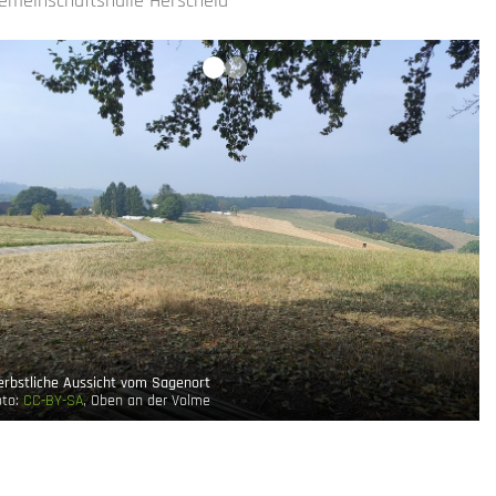
emeinschaftshalle Herscheid
erbstliche Aussicht vom Sagenort
oto:
CC-BY-SA
, Oben an der Volme