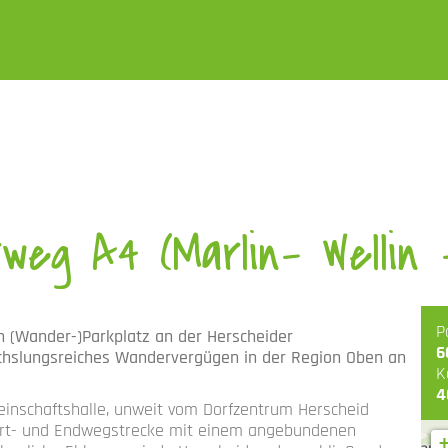
eg A4 (Marlin- Wellin 
P
 (Wander-)Parkplatz an der Herscheider
6
hslungsreiches Wandervergügen in der Region Oben an
K
4
inschaftshalle, unweit vom Dorfzentrum Herscheid
art- und Endwegstrecke mit einem angebundenen