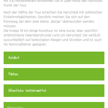
Mit 510 Höhenmetern erklimmen Sie in Ober-Holte den höchsten
Punkt der Tour.
Nach der Hälfte der Tour erreichen Sie Herscheid mit zahlreichen
Einkehrmöglichkeiten. Gestärkt machen Sie sich auf den
Rückweg, bei dem zwei kleine „Berge“ überwunden werden
müssen.
Die knapp 19 km lange Rundtour ist eine kurze, aber sportlich
ambitionierte Feierabendrunde rund um Herscheid. Sie verläuft
ausschließlich auf befestigten Wegen und Straßen und ist auch
für Rennradfahrer geeignet.
Anfahrt
Parken
Öffentliche Verkehrsmittel
Panorama