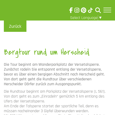
Select Language
▼
Skip to main content
Visuelle
Zurück
Assistenzsoftware
öffnen.
Bergtour rund um Herscheid
Die Tour beginnt am Wanderparkplatz der Versetalsperre.
Zunächst radeln Sie entspannt entlang der Versetalsperre,
bevor es über einen bergigen Abschnitt nach Herscheid geht.
Von dort geht geht die Rundtour über verschiedenen
Herscheider Dörfer zurück zum Ausgangspunkt.
Die Rundtour beginnt am Parkplatz der Versetalsperre (L 561).
Von dort geht es zum „Einradeln“ gemütlich 5 km entlang des
Ufers der Versetalsperre.
Am Ende der Talsperre startet der sportliche Teil, denn es
müssen nacheinander 3 Gipfel überwunden werden.