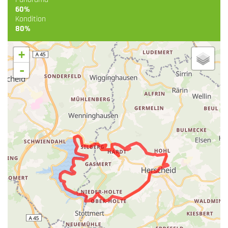
60%
Kondition
80%
+
-