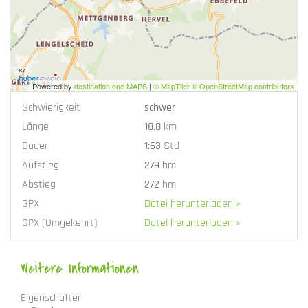
Powered by
destination.one MAPS
|
© MapTiler © OpenStreetMap contributors
Schwierigkeit
schwer
Länge
18.8
km
Dauer
1:63
Std
Aufstieg
279
hm
Abstieg
272
hm
GPX
Datei herunterladen »
GPX (Umgekehrt)
Datei herunterladen »
Weitere Informationen
Eigenschaften