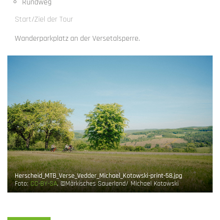
Rundweg
Start/Ziel der Tour
Wanderparkplatz an der Versetalsperre.
Herscheid_MTB_Verse_Vedder_Michael_Kotowski-print-58.jpg
Foto:
CC-BY-SA
, ©Märkisches Sauerland/ Michael Kotowski