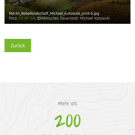
Marlin_Nebellandschaft_Michael_Kotowski_print-6.jpg
Foto:
CC-BY-SA
, ©Märkisches Sauerland/ Michael Kotowski
Zurück
Mehr als
200