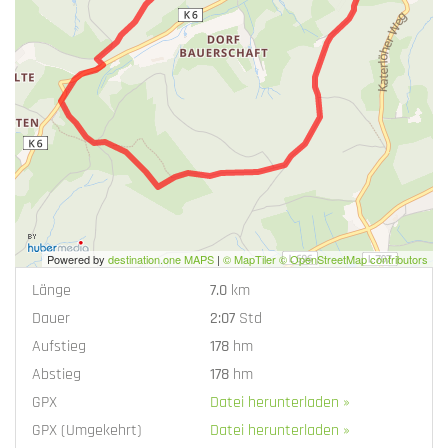
Powered by
destination.one MAPS
|
© MapTiler © OpenStreetMap contributors
Länge
7.0
km
Dauer
2:07
Std
Aufstieg
178
hm
Abstieg
178
hm
GPX
Datei herunterladen »
GPX (Umgekehrt)
Datei herunterladen »