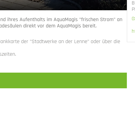
B
P
0
end ihres Aufenthalts im AquaMagis "frischen Strom" an
Ladesäulen direkt vor dem AquaMagis bereit.
h
Tankkarte der "Stadtwerke an der Lenne" oder über die
zeiten.