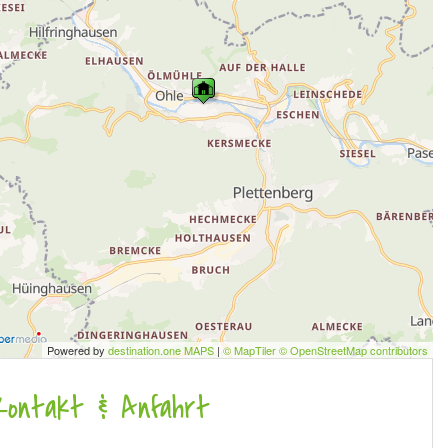
Powered by
destination.one MAPS
|
© MapTiler © OpenStreetMap contributors
Kontakt & Anfahrt