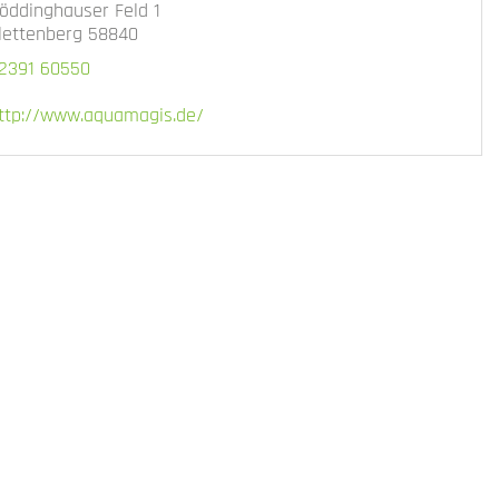
öddinghauser Feld 1
lettenberg 58840
2391 60550
ttp://www.aquamagis.de/