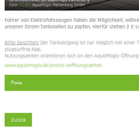
Stromtankstellen am AquaMagis Plettenberg
Foto:
CC-BY
, AquaMagis Plettenberg GmbH
Fahrer von Elektrofahrzeugen haben die Möglichkeit, währ
unseren Strom-Tankstellen zu zapfen. Hierfür stehen 2 E-
Bitte beachten:
Der Tankvorgang ist nur möglich mit einer 
plugsurfing-App.
Nutzungszeiten orientieren sich an den AquaMagis-Öffnungs
www.aquamagis.de/preise-oeffnungszeiten
Preise
Zurück