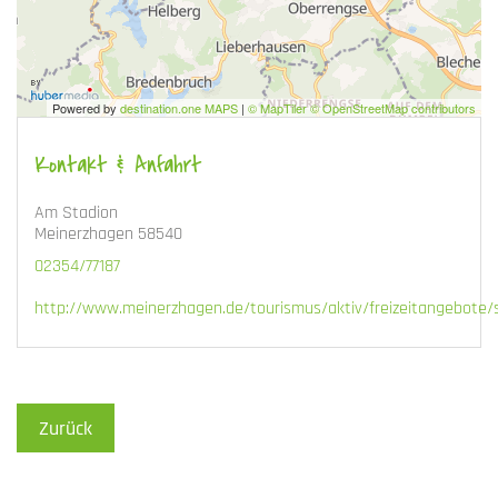
Powered by
destination.one MAPS
|
© MapTiler © OpenStreetMap contributors
Kontakt & Anfahrt
Am Stadion
Meinerzhagen 58540
02354/77187
http://www.meinerzhagen.de/tourismus/aktiv/freizeitangebote/s
Zurück