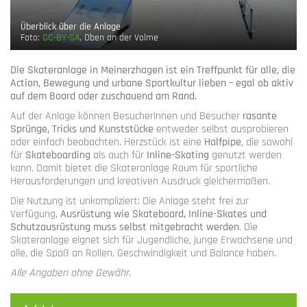
Überblick über die Anlage
Foto:
CC-BY-SA
, Oben an der Volme
Die Skateranlage in
Meinerzhagen
ist ein Treffpunkt für alle, die
Action, Bewegung und urbane Sportkultur lieben – egal ob aktiv
auf dem Board oder zuschauend am Rand.
Auf der Anlage können Besucherinnen und Besucher
rasante
Sprünge, Tricks und Kunststücke
entweder selbst ausprobieren
oder einfach beobachten. Herzstück ist eine
Halfpipe
, die sowohl
für
Skateboarding
als auch für
Inline-Skating
genutzt werden
kann. Damit bietet die Skateranlage Raum für sportliche
Herausforderungen und kreativen Ausdruck gleichermaßen.
Die Nutzung ist unkompliziert: Die Anlage steht frei zur
Verfügung,
Ausrüstung wie Skateboard, Inline-Skates und
Schutzausrüstung muss selbst mitgebracht werden
. Die
Skateranlage eignet sich für Jugendliche, junge Erwachsene und
alle, die Spaß an Rollen, Geschwindigkeit und Balance haben.
Alle Angaben ohne Gewähr.