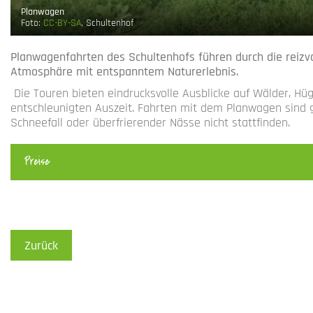
Planwagen
Foto:
CC-BY-SA
, Schultenhof
Planwagenfahrten des Schultenhofs führen durch die reizv
Atmosphäre mit entspanntem Naturerlebnis.
Die Touren bieten eindrucksvolle Ausblicke auf Wälder, Hüg
entschleunigten Auszeit. Fahrten mit dem Planwagen sind 
Schneefall oder überfrierender Nässe nicht stattfinden.
Preise
Zurück