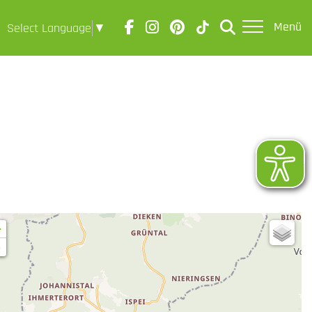
Menü
Select Language
▼
+
-