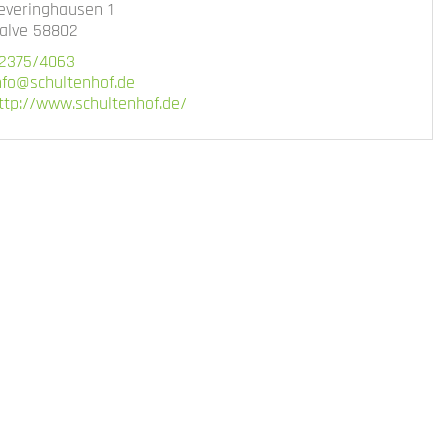
everinghausen 1
lanwagen
alve 58802
oto:
CC-BY-SA
, Schultenhof
2375/4063
nfo@schultenhof.de
ttp://www.schultenhof.de/