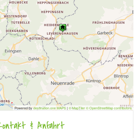
Powered by
destination.one MAPS
|
© MapTiler © OpenStreetMap contributors
Kontakt & Anfahrt