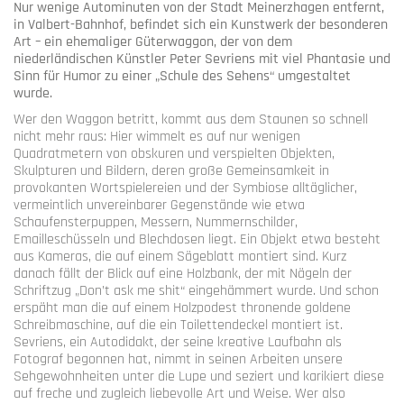
Nur wenige Autominuten von der Stadt Meinerzhagen entfernt,
in Valbert-Bahnhof, befindet sich ein Kunstwerk der besonderen
Art – ein ehemaliger Güterwaggon, der von dem
niederländischen Künstler Peter Sevriens mit viel Phantasie und
Sinn für Humor zu einer „Schule des Sehens“ umgestaltet
wurde.
Wer den Waggon betritt, kommt aus dem Staunen so schnell
nicht mehr raus: Hier wimmelt es auf nur wenigen
Quadratmetern von obskuren und verspielten Objekten,
Skulpturen und Bildern, deren große Gemeinsamkeit in
provokanten Wortspielereien und der Symbiose alltäglicher,
vermeintlich unvereinbarer Gegenstände wie etwa
Schaufensterpuppen, Messern, Nummernschilder,
Emailleschüsseln und Blechdosen liegt. Ein Objekt etwa besteht
aus Kameras, die auf einem Sägeblatt montiert sind. Kurz
danach fällt der Blick auf eine Holzbank, der mit Nägeln der
Schriftzug „Don’t ask me shit“ eingehämmert wurde. Und schon
erspäht man die auf einem Holzpodest thronende goldene
Schreibmaschine, auf die ein Toilettendeckel montiert ist.
Sevriens, ein Autodidakt, der seine kreative Laufbahn als
Fotograf begonnen hat, nimmt in seinen Arbeiten unsere
Sehgewohnheiten unter die Lupe und seziert und karikiert diese
auf freche und zugleich liebevolle Art und Weise. Wer also