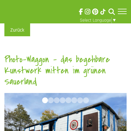
Select Language
▼
Skip to main content
Visuelle
Zurück
Assistenzsoftware
öffnen.
Photo-Waggon - das begehbare
Kunstwerk mitten im grünen
Sauerland