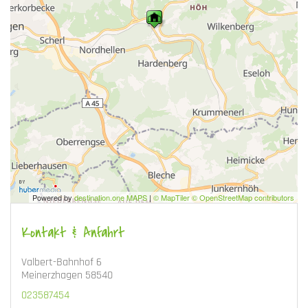
Powered by
destination.one MAPS
|
© MapTiler © OpenStreetMap contributors
Kontakt & Anfahrt
Valbert-Bahnhof 6
Meinerzhagen 58540
023587454