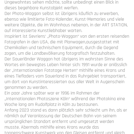
Ungewohntes sehen möchte, sollte unbedingt einen Blick in
dieses begehbare Kunstobjekt werfen.
Der Photo-Waggon selbst ist übrigens käuflich zu erwerben,
ebenso wie limitierte Foto-Kalender, Kunst-Memories und viele
weitere Objekte, die im Wohnhaus nebenan, in der ART STATION,
auf interessierte Kunstliebhaber warten.
Inspiriert ist Sevriens‘ „Photo-Waggon“ von den ersten reisenden
Fotografen in den USA, die mit Planwagen,ausgestattet mit
Chemikalien und technischem Equipment, durch die Gegend
zogen, um die Landbevölkerung fotografisch festzuhalten.
Der Sauerländer Waggon hat übrigens im wahrsten Sinne des
Wortes ein bewegtes Leben hinter sich: 1991 wurde er anlässlich
der „Internationalen Fototage Herten“ mithilfe eines Krans und
eines Tiefladers vom Sauerland in das Ruhrgebiet transportiert,
um dort von Kunstinteressierten aus aller Welt in Augenschein
genommen zu werden.
Ein paar Jahre später war er 1996 im Rahmen der
„Internationalen Photoszene Köln“ während der Photokina eine
Woche lang am Rudolfplatz in Köln zu bestaunen.
Anfang 2023 stand es dann plötzlich sehr schlecht um ihn, als er
nämlich auf Veranlassung der Deutschen Bahn von seinem
ursprünglichen Standort entfernt und umgesetzt werden
musste. Abermals mithilfe eines Krans wurde das
tonnenschwere Kunstwerk von den Gleisen entfernt und gleich