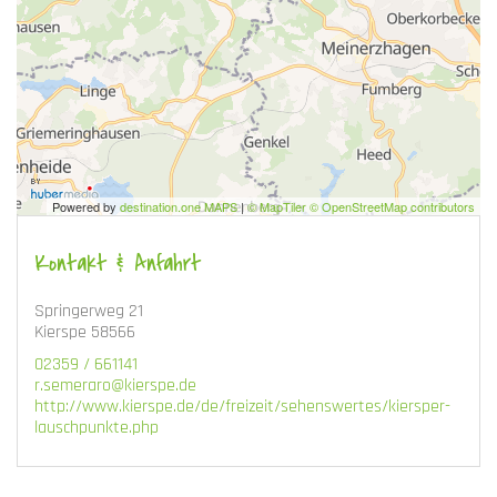
Powered by
destination.one MAPS
|
© MapTiler © OpenStreetMap contributors
Kontakt & Anfahrt
Springerweg 21
Kierspe 58566
02359 / 661141
r.semeraro@kierspe.de
http://www.kierspe.de/de/freizeit/sehenswertes/kiersper-
lauschpunkte.php