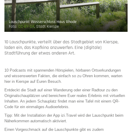
Lauschpunkt Wasserschloss Haus Rhade
Foto:
CC-BY-SA
, Stadt Kierspe
10 Lauschpunkte
, verteilt über das Stadtgebiet von Kierspe,
laden ein, das Kopfkino anzuwerfen. Eine
(digitale)
Stadtführung
der etwas anderen Art.
10 Podcasts mit
spannenden Hörspielen, hörbaren Ortserkundungen
und wissenswerten Fakten
, die einfach so zu Ohren kommen, warten
hier in Kierspe auf Euren Besuch.
Entdeckt die Stadt auf einer Wanderung oder einer Radtour zu den
Originalschauplätzen und bereichere Euer reales Erlebnis mit virtuellen
Inhalten. An jedem Schauplatz findet man eine Tafel mit einem QR-
Code für ein einmaliges Audioerlebnis.
Tipp:
Mit der Installation der App izi.Travel wird der Lauschpunkt beim
Näherkommen automatisch aktiviert.
Einen Vorgeschmack auf die Lauschpunkte gibt es zudem