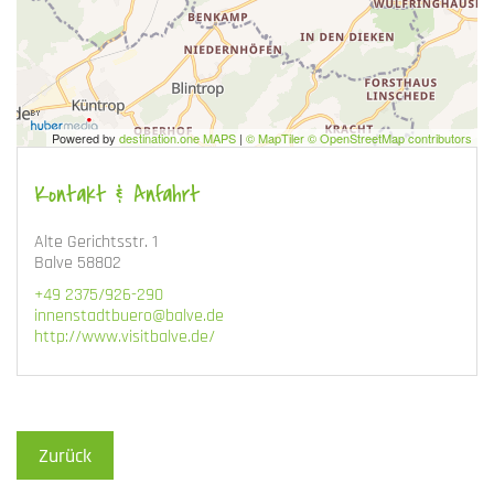
Powered by
destination.one MAPS
|
© MapTiler © OpenStreetMap contributors
Kontakt & Anfahrt
Alte Gerichtsstr. 1
Balve 58802
+49 2375/926-290
innenstadtbuero@balve.de
http://www.visitbalve.de/
Zurück