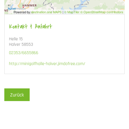
Powered by
destination.one MAPS
|
© MapTiler © OpenStreetMap contributors
Kontakt & Anfahrt
Helle 15
Halver 58553
02353/6655866
http://minigolfhalle-halver.jimdofree.com/
Zurück