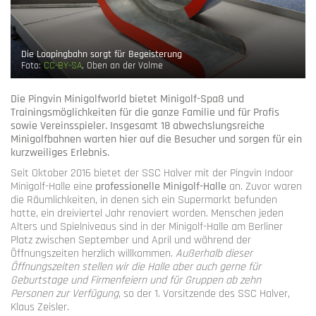
Die Loopingbahn sorgt für Begeisterung
Foto:
CC-BY-SA
, Oben an der Volme
Die Pingvin Minigolfworld bietet Minigolf-Spaß und
Trainingsmöglichkeiten für die ganze Familie und für Profis
sowie Vereinsspieler. Insgesamt 18 abwechslungsreiche
Minigolfbahnen warten hier auf die Besucher und sorgen für ein
kurzweiliges Erlebnis.
Seit Oktober 2016 bietet der SSC Halver mit der Pingvin Indoor
Minigolf-Halle eine
professionelle Minigolf-Halle
an. Zuvor waren
die Räumlichkeiten, in denen sich ein Supermarkt befunden
hatte, ein dreiviertel Jahr renoviert worden. Menschen jeden
Alters und Spielniveaus sind in der Minigolf-Halle am Berliner
Platz zwischen September und April und während der
Öffnungszeiten herzlich willkommen.
Außerhalb dieser
Öffnungszeiten stellen wir die Halle aber auch gerne für
Geburtstage und Firmenfeiern und für Gruppen ab zehn
Personen zur Verfügung
, so der 1. Vorsitzende des SSC Halver,
Klaus Zeisler.