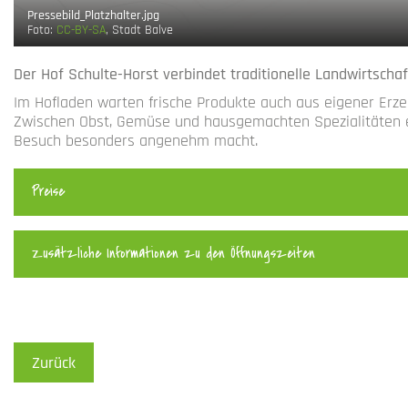
Pressebild_Platzhalter.jpg
Foto:
CC-BY-SA
, Stadt Balve
Der Hof Schulte-Horst verbindet traditionelle Landwirtscha
Im Hofladen warten frische Produkte auch aus eigener Erz
Zwischen Obst, Gemüse und hausgemachten Spezialitäten ent
Besuch besonders angenehm macht.
Preise
Zusätzliche Informationen zu den Öffnungszeiten
Zurück