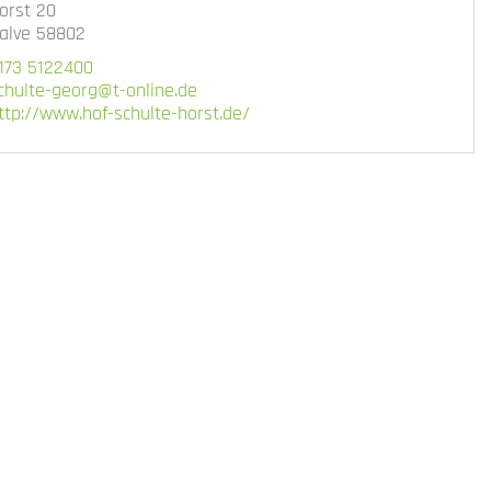
orst 20
alve 58802
173 5122400
chulte-georg@t-online.de
ttp://www.hof-schulte-horst.de/