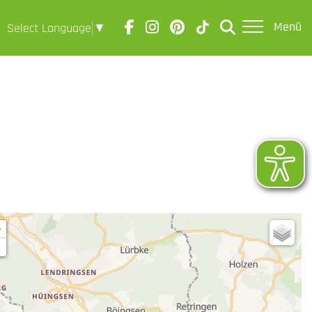
Menü
Select Language
▼
+
-