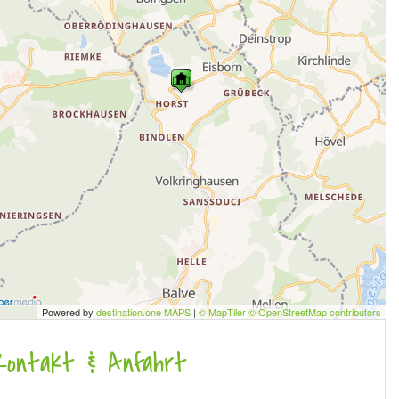
Powered by
destination.one MAPS
|
© MapTiler © OpenStreetMap contributors
Kontakt & Anfahrt