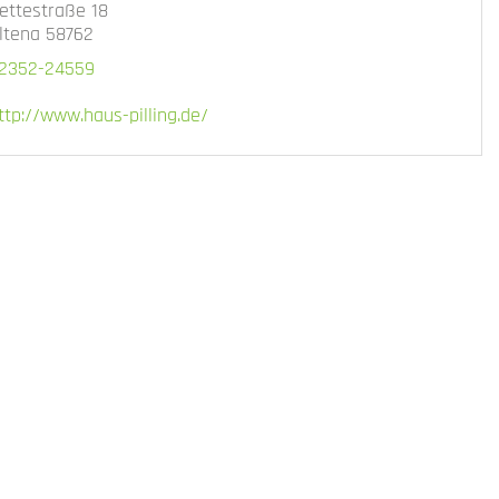
ettestraße 18
ltena 58762
2352-24559
ttp://www.haus-pilling.de/