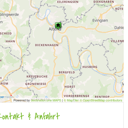
Powered by
destination.one MAPS
|
© MapTiler © OpenStreetMap contributors
Kontakt & Anfahrt