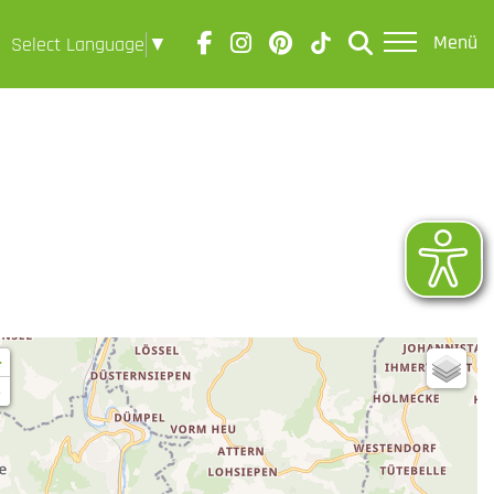
Menü
Select Language
▼
+
-