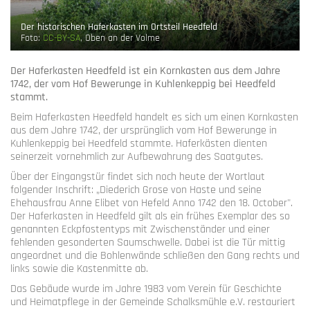
Der historischen Haferkasten im Ortsteil Heedfeld
Foto:
CC-BY-SA
, Oben an der Volme
Der Haferkasten Heedfeld ist ein Kornkasten aus dem Jahre
1742, der vom Hof Bewerunge in Kuhlenkeppig bei Heedfeld
stammt.
Beim Haferkasten Heedfeld handelt es sich um einen Kornkasten
aus dem Jahre 1742, der ursprünglich vom Hof Bewerunge in
Kuhlenkeppig bei Heedfeld stammte. Haferkästen dienten
seinerzeit vornehmlich zur Aufbewahrung des Saatgutes.
Über der Eingangstür findet sich noch heute der Wortlaut
folgender Inschrift: „Diederich Grose von Haste und seine
Ehehausfrau Anne Elibet von Hefeld Anno 1742 den 18. October".
Der Haferkasten in Heedfeld gilt als ein frühes Exemplar des so
genannten Eckpfostentyps mit Zwischenständer und einer
fehlenden gesonderten Saumschwelle. Dabei ist die Tür mittig
angeordnet und die Bohlenwände schließen den Gang rechts und
links sowie die Kastenmitte ab.
Das Gebäude wurde im Jahre 1983 vom Verein für Geschichte
und Heimatpflege in der Gemeinde Schalksmühle e.V. restauriert