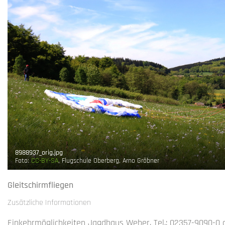
8988937_orig.jpg
Foto:
CC-BY-SA
, Flugschule Oberberg, Arno Gröbner
Gleitschirmfliegen
Zusätzliche Informationen
Einkehrmöglichkeiten Jagdhaus Weber, Tel.: 02357-9090-0 o