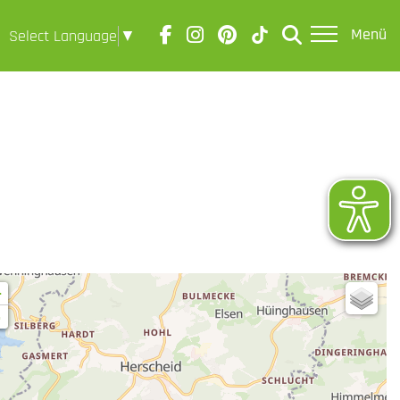
Menü
Select Language
▼
+
-