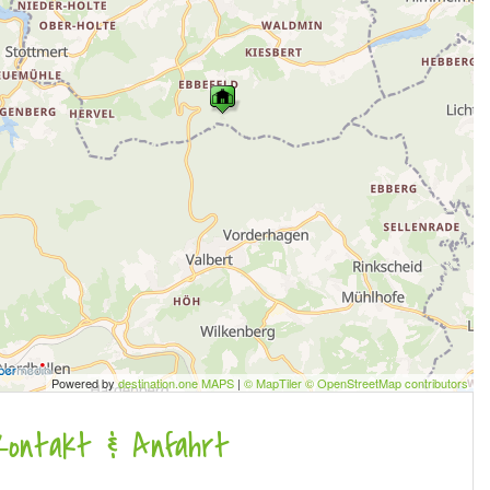
Powered by
destination.one MAPS
|
© MapTiler © OpenStreetMap contributors
Kontakt & Anfahrt