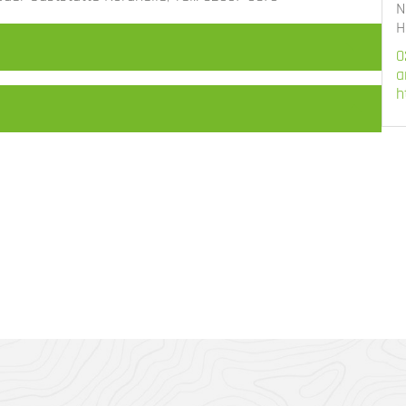
N
H
0
a
h