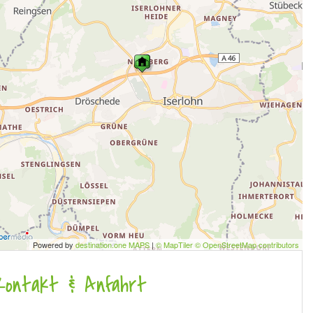
Powered by
destination.one MAPS
|
© MapTiler © OpenStreetMap contributors
Kontakt & Anfahrt