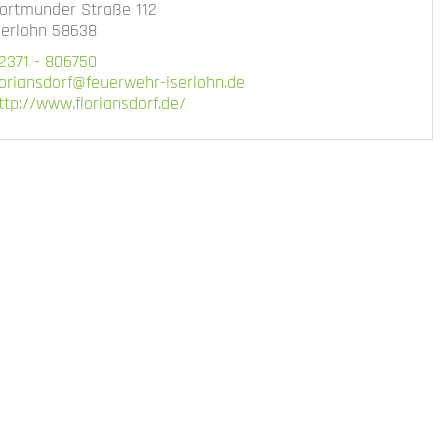
ortmunder Straße 112
serlohn 58638
2371 - 806750
loriansdorf@feuerwehr-iserlohn.de
ttp://www.floriansdorf.de/