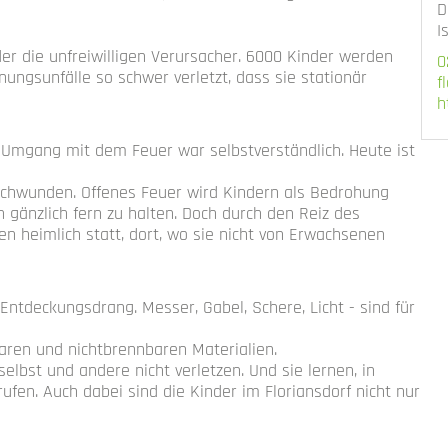
D
I
r die unfreiwilligen Verursacher. 6000 Kinder werden
0
ungsunfälle so schwer verletzt, dass sie stationär
f
h
e Umgang mit dem Feuer war selbstverständlich. Heute ist
rschwunden. Offenes Feuer wird Kindern als Bedrohung
 gänzlich fern zu halten. Doch durch den Reiz des
en heimlich statt, dort, wo sie nicht von Erwachsenen
 Entdeckungsdrang. Messer, Gabel, Schere, Licht - sind für
aren und nichtbrennbaren Materialien.
elbst und andere nicht verletzen. Und sie lernen, in
rufen. Auch dabei sind die Kinder im Floriansdorf nicht nur