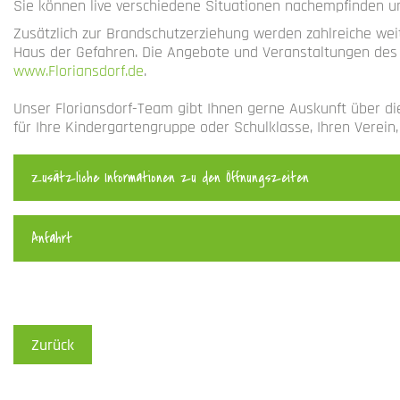
Sie können live verschiedene Situationen nachempfinden 
Zusätzlich zur Brandschutzerziehung werden zahlreiche weit
Haus der Gefahren. Die Angebote und Veranstaltungen des 
www.Floriansdorf.de
.
Unser Floriansdorf-Team gibt Ihnen gerne Auskunft über di
für Ihre Kindergartengruppe oder Schulklasse, Ihren Verein, 
Zusätzliche Informationen zu den Öffnungszeiten
Anfahrt
Zurück