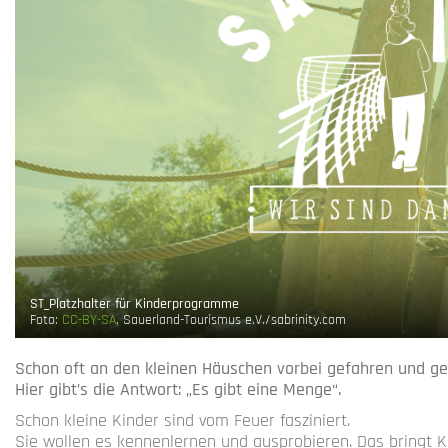
ST_Platzhalter für Kinderprogramme
Foto:
CC-BY-SA
, Sauerland-Tourismus e.V./sabrinity.com
Schon oft an den kleinen Häuschen vorbei gefahren und ged
Hier gibt’s die Antwort: „Es gibt eine Menge“.
Schon kleine Kinder sind vom Feuer fasziniert.
Sie wollen es kennenlernen und ausprobieren. Das bringt K