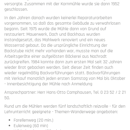
versorgte. Zusammen mit der Kornmühle wurde sie dann 1952
geschlossen.
In den Jahren danach wurden keinerlei Reparaturarbeiten
vorgenommen, so daß das gesamte Gebäude zu verwahrlosen
begann. Seit 1975 wurde die Mühle dann von Grund auf
restauriert: Mauerwerk, Dach und Backhaus wurden
instandgesetzt, das Mahlwerk renoviert und ein neues
Wasserrad gebaut. Da die ursprüngliche Einrichtung der
Backstube nicht mehr vorhanden war, musste man auf die
Arbeitsgeräte einer aufgelösten Bäckerei aus Nachrodt
zurückgreifen. 1984 konnte dann zum ersten Mal seit 32 Jahren
wieder Brot gebacken werden. Seit dieser Zeit finden auch
wieder regelmäßig Backvorführungen statt. Backvorführungen
mit Verkauf monatlich jeden ersten Samstag von Mai bis Oktober
- Innenbesichtigung der Mühle nach Anmeldung
Ansprechpartner: Herr Hans-Otto Camphausen, Tel. 0 23 52 / 2 21
50.
Rund um die Mühlen werden fünf landschaftlich reizvolle - für den
Lehrunterricht geeignete - Themen-Wanderwege angeboten:
Forellenweg (20 min.)
Eulenweg (60 min)