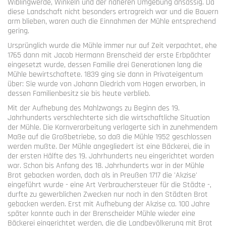
Wiblingwerde, Winkeln und der näheren Umgebung ansässig. Da
diese Landschaft nicht besonders ertragreich war und die Bauern
arm blieben, waren auch die Einnahmen der Mühle entsprechend
gering.
Ursprünglich wurde die Mühle immer nur auf Zeit verpachtet, ehe
1765 dann mit Jacob Hermann Brenscheid der erste Erbpächter
eingesetzt wurde, dessen Familie drei Generationen lang die
Mühle bewirtschaftete. 1839 ging sie dann in Privateigentum
über: Sie wurde von Johann Diedrich vom Hagen erworben, in
dessen Familienbesitz sie bis heute verblieb.
Mit der Aufhebung des Mahlzwangs zu Beginn des 19.
Jahrhunderts verschlechterte sich die wirtschaftliche Situation
der Mühle. Die Kornverarbeitung verlagerte sich in zunehmendem
Maße auf die Großbetriebe, so daß die Mühle 1952 geschlossen
werden mußte. Der Mühle angegliedert ist eine Bäckerei, die in
der ersten Hälfte des 19. Jahrhunderts neu eingerichtet worden
war. Schon bis Anfang des 18. Jahrhunderts war in der Mühle
Brot gebacken worden, doch als in Preußen 1717 die 'Akzise'
eingeführt wurde - eine Art Verbrauchersteuer für die Städte -,
durfte zu gewerblichen Zwecken nur noch in den Städten Brot
gebacken werden. Erst mit Aufhebung der Akzise ca. 100 Jahre
später konnte auch in der Brenscheider Mühle wieder eine
Bäckerei eingerichtet werden, die die Landbevölkerung mit Brot