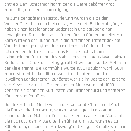
antrieb: Den 'Schrotmahlgang', der die Getreidekörner grob
zermahlte, und den 'Feinmahlgang'.
Im Zuge der späteren Restaurierung wurden die beiden
Wasserräder dann durch ein einziges ersetzt. Beide Mahlgänge
haben einen festliegenden Bodenstein und darüber einen
beweglichen Stein, den sog. 'Läufer'. Das in Säcken angelieferte
Korn wird von der Bühne aus in die rüttelnden Trichter gekippt.
Von dort aus gelangt es durch ein Loch im Läufer auf den
rotierenden Bodenstein, der das Korn zermahlt. Beim
Feinmahlgang fällt dann das Mehl in das sog. 'Beutelwerk', einen
Schlauch aus Gaze, der heftig gerüttelt wird und so das Mehl von
der Kleie trennt. Die Kornmühle wurde 1593 (Baujahr wohl 1588)
zum ersten Mal urkundlich erwähnt und unterstand den
jeweiligen Landesherren. Zunächst war sie im Besitz der Herzöge
von Kleve, die zugleich Grafen von der Mark waren, ab 1609
gehörte sie dann den Kurfürsten von Brandenburg und späteren
Königen von Preußen.
Die Brenscheider Mühle war eine sogenannte 'Bannmühle', d.h.
die Bauern der Umgebung waren gezwungen, in dieser und
keiner anderen Mühle ihr Korn mahlen zu lassen - eine Vorschrift,
die noch aus dem Mittelalter herrührte. Um 1700 waren es ca.
800 Bauern, die diesem 'Mahlzwang' unterlagen. Sie alle waren in