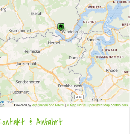
destelle Hunswinkel, Listertalsperre
oto:
CC-BY-SA
, Stadt Meinerzhagen, Folak, Miriam
Powered by
destination.one MAPS
|
© MapTiler © OpenStreetMap contributors
Kontakt & Anfahrt