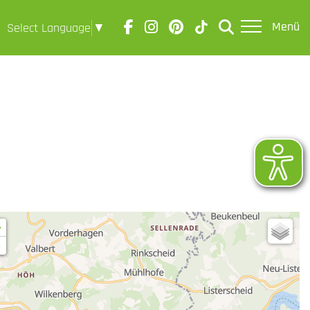
Menü
Select Language
▼
+
-