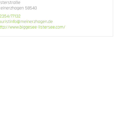
isterstraße
einerzhagen 58540
2354/77132
ouristinfo@meinerzhagen.de
ttp://www.biggesee-listersee.com/