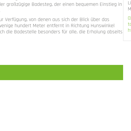
L
der großzügige Badesteg, der einen bequemen Einstieg in
M
.
0
r Verfügung, von denen aus sich der Blick über das
t
 wenige hundert Meter entfernt in Richtung Hunswinkel
h
ich die Badestelle besonders für alle, die Erholung abseits