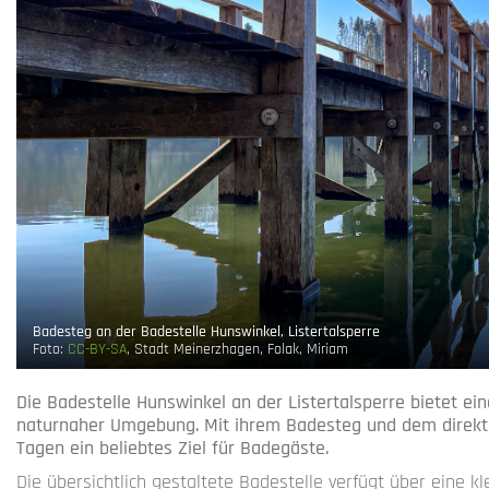
Badesteg an der Badestelle Hunswinkel, Listertalsperre
Foto:
CC-BY-SA
, Stadt Meinerzhagen, Folak, Miriam
Die Badestelle Hunswinkel an der Listertalsperre bietet ein
naturnaher Umgebung. Mit ihrem Badesteg und dem direk
Tagen ein beliebtes Ziel für Badegäste.
Die übersichtlich gestaltete Badestelle verfügt über eine k