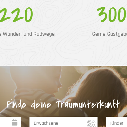
220
300
e Wander- und Radwege
Gerne-Gastgeb
Finde deine Traumunterkunft