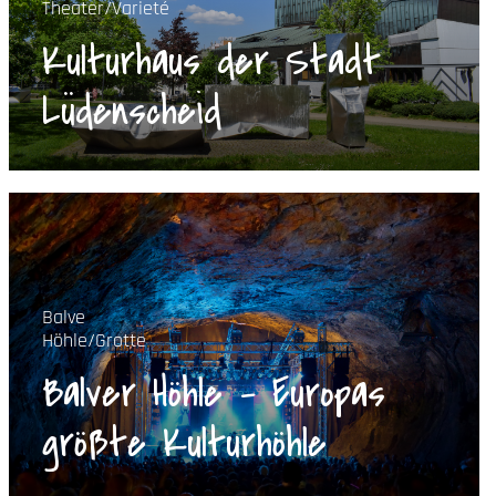
Theater/Varieté
Kulturhaus der Stadt
Lüdenscheid
Balve
Höhle/Grotte
Balver Höhle - Europas
größte Kulturhöhle