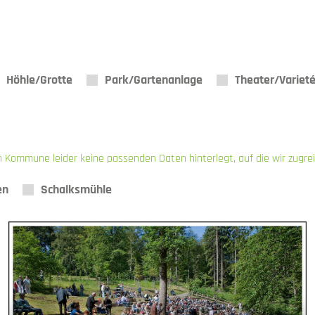
Höhle/Grotte
Park/Gartenanlage
Theater/Variet
n Kommune leider keine passenden Daten hinterlegt, auf die wir zugre
en
Schalksmühle