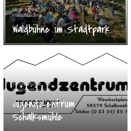
Lüdenscheid
Freilichtbühne
Waldbühne im Stadtpark
Schalksmühle
Veranstaltungsort
Jugendzentrum
Schalksmühle