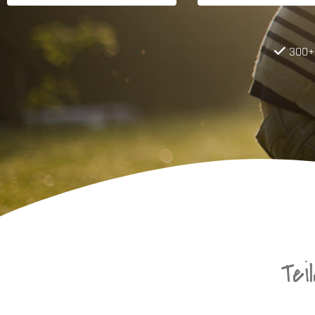
300+ 
Tei