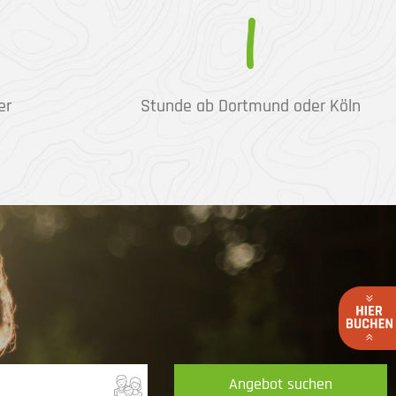
1
er
Stunde ab Dortmund oder Köln
Angebot suchen