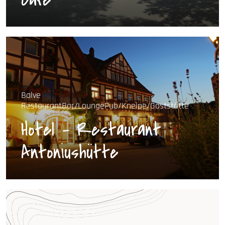
Cafe
Balve
Restaurant
Bar/Lounge
Pub/Kneipe/Gaststätte
Hotel - Restaurant
Antoniushütte