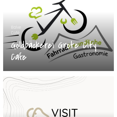
Balve
Café
Goldbäckerei Grote City
Cafe