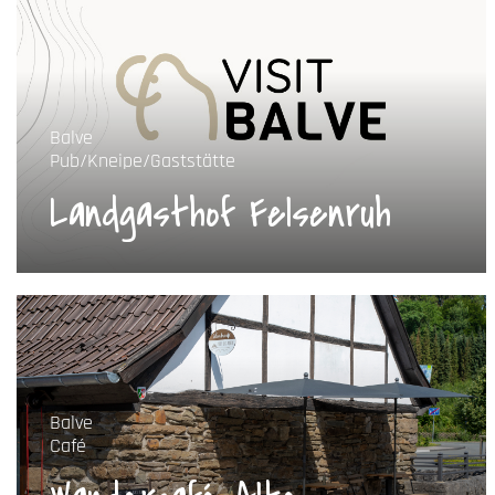
Balve
Pub/Kneipe/Gaststätte
Landgasthof Felsenruh
Balve
Café