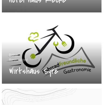
Hotel Haus Recke
Balve
Restaurant
Wirtshaus Syré