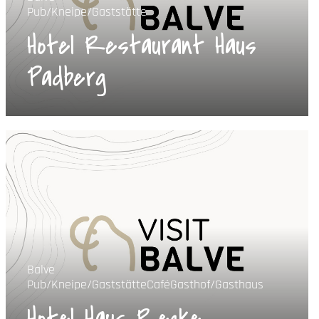
Pub/Kneipe/Gaststätte
Hotel Restaurant Haus
Padberg
Balve
Pub/Kneipe/Gaststätte
Café
Gasthof/Gasthaus