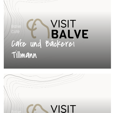
Balve
Café
Cafe und Bäckerei
Tillmann
Balve