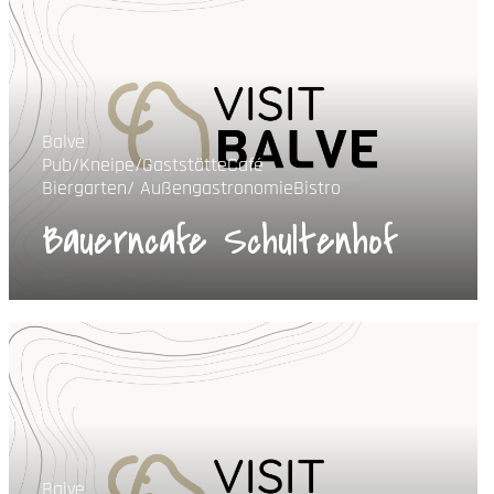
Balve
Pub/Kneipe/Gaststätte
Café
Biergarten/ Außengastronomie
Bistro
Bauerncafe Schultenhof
Balve