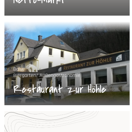
Netto-Markt
Balve
Biergarten/ Außengastronomie
Restaurant zur Höhle