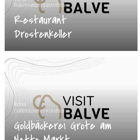
Pub/Kneipe/Gaststätte
Restaurant
Drostenkeller
Balve
Café
Bäckerei/Konditorei
Goldbäckerei Grote am