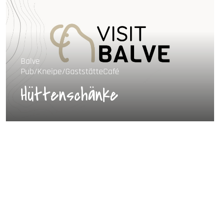
Balve
Pub/Kneipe/Gaststätte
Café
Hüttenschänke