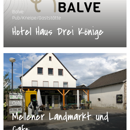
Balve
Pub/Kneipe/Gaststätte
Hotel Haus Drei Könige
Balve
Café
Mellener Landmarkt und