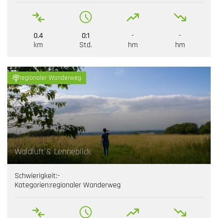
0.4
0:1
-
-
km
Std.
hm
hm
regionaler Wanderweg
Waldluft & Lenneblick
Schwierigkeit:
-
Kategorien:
regionaler Wanderweg