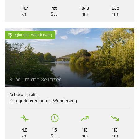
14.7
4:5
1040
1035
km
Std.
hm
hm
regionaler Wanderweg
Rund um den Seilersee
Schwierigkeit:
-
Kategorien:
regionaler Wanderweg
4.8
1:5
113
113
km
Std.
hm
hm