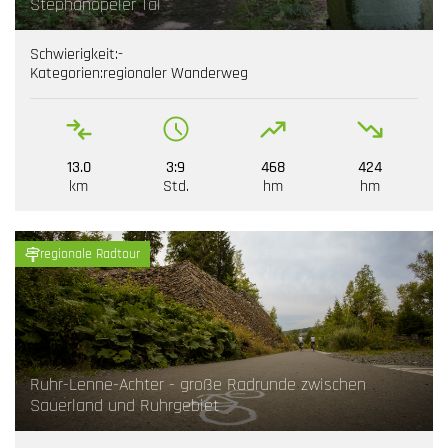
Stephanopeler Tal
Schwierigkeit:
-
Kategorien:
regionaler Wanderweg
13.0
3:9
468
424
km
Std.
hm
hm
regionale Radtour
Ruhr-Lenne-Achter - große Radrunde zwischen
Sauerland und Ruhrgebiet