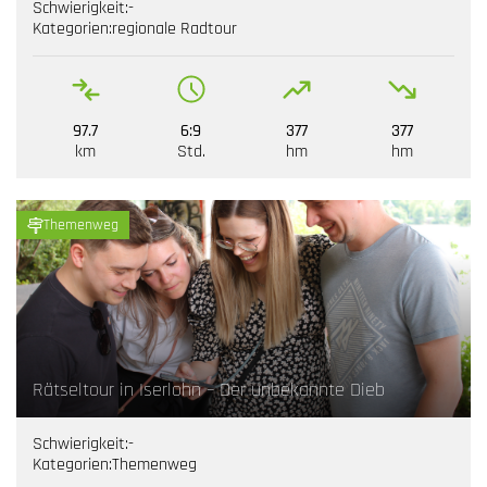
Schwierigkeit:
-
Kategorien:
regionale Radtour
97.7
6:9
377
377
km
Std.
hm
hm
Themenweg
Rätseltour in Iserlohn – Der unbekannte Dieb
Schwierigkeit:
-
Kategorien:
Themenweg