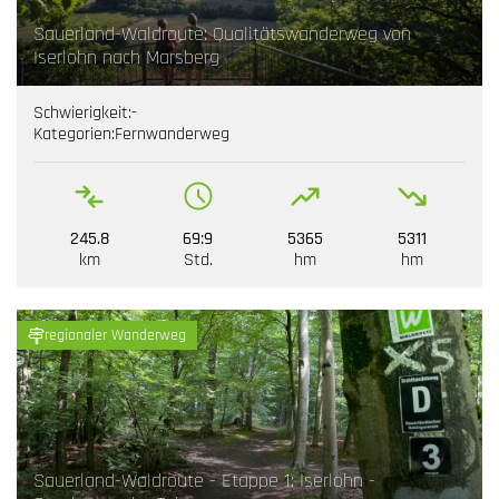
Sauerland-Waldroute: Qualitätswanderweg von
Iserlohn nach Marsberg
Schwierigkeit:
-
Kategorien:
Fernwanderweg
245.8
69:9
5365
5311
km
Std.
hm
hm
regionaler Wanderweg
Sauerland-Waldroute - Etappe 1: Iserlohn -