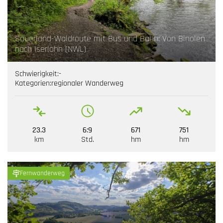
Sauerland-Waldroute mit Bus und Bahn: Von Binolen
nach Iserlohn (NWL)
Schwierigkeit:
-
Kategorien:
regionaler Wanderweg
23.3
6:9
671
751
km
Std.
hm
hm
Fernwanderweg