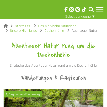
Select Language
▼
Skip to main content
Visuelle
You are here:
Startseite
Das Märkische Sauerland
Assistenzsoftware
Unsere Highlights
Dechenhöhle
Abenteuer Natur
öffnen.
Abenteuer Natur rund um die
Dechenhöhle
Entdecke das Abenteuer Natur rund um die Dechenhöhle:
Wanderungen & Radtouren
regionaler Wanderweg