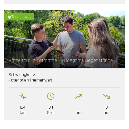
Themenweg
Rätseltour in Letmathe – Hildegards Gegenstände
Schwierigkeit:
-
Kategorien:
Themenweg
0.4
0:1
-
8
km
Std.
hm
hm