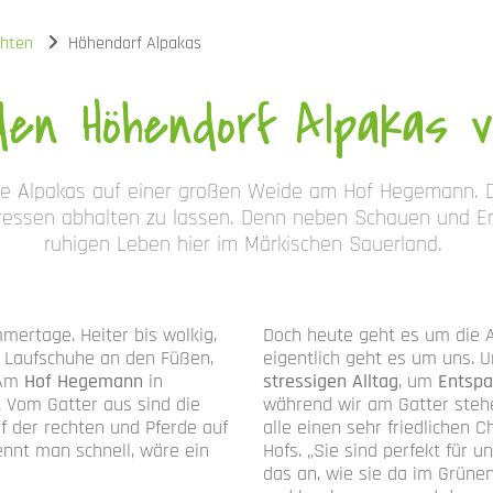
chten
Höhendorf Alpakas
en Höhendorf Alpakas 
die Alpakas auf einer großen Weide am Hof Hegemann. D
essen abhalten zu lassen. Denn neben Schauen und En
ruhigen Leben hier im Märkischen Sauerland.
ertage. Heiter bis wolkig,
Doch heute geht es um die 
 Laufschuhe an den Füßen,
eigentlich geht es um uns.
 Am
Hof Hegemann
in
stressigen Alltag
, um
Entsp
 Vom Gatter aus sind die
während wir am Gatter stehe
f der rechten und Pferde auf
alle einen sehr friedlichen 
ennt man schnell, wäre ein
Hofs. „Sie sind perfekt für
das an, wie sie da im Grünen