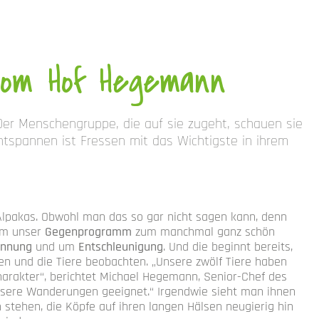
vom Hof Hegemann
er Menschengruppe, die auf sie zugeht, schauen sie
tspannen ist Fressen mit das Wichtigste in ihrem
Alpakas. Obwohl man das so gar nicht sagen kann, denn
 Um unser
Gegenprogramm
zum manchmal ganz schön
annung
und um
Entschleunigung
. Und die beginnt bereits,
n und die Tiere beobachten. „Unsere zwölf Tiere haben
Charakter“, berichtet Michael Hegemann, Senior-Chef des
 unsere Wanderungen geeignet.“ Irgendwie sieht man ihnen
 stehen, die Köpfe auf ihren langen Hälsen neugierig hin