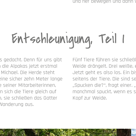
und her bewegen und dann w
Entschleunigung, Teil 1
s gedacht. Denn für uns gibt
Fünf Tiere führen sie schließ
 die Alpakas jetzt erstmal
Weide drängelt. Drei weiße,
 Michael. Die Herde steht
Jetzt geht es also los. Ein 
ine sicher zehn Meter lange
seitens der Tiere. Die sind s
 seiner Mitarbeiterinnen,
„Spucken die?“, fragt einer. 
 sich die Tiere gleich auf
manchmal spuckt, wenn es sic
, sie schließen das Gatter
Kopf zur Weide.
e Wanderung aus.