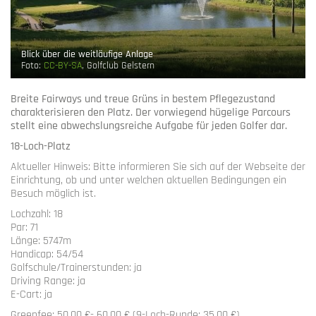
Blick über die weitläufige Anlage
Foto:
CC-BY-SA
, Golfclub Gelstern
Breite Fairways und treue Grüns in bestem Pflegezustand
charakterisieren den Platz. Der vorwiegend hügelige Parcours
stellt eine abwechslungsreiche Aufgabe für jeden Golfer dar.
18-Loch-Platz
Aktueller Hinweis: Bitte informieren Sie sich auf der Webseite der
Einrichtung, ob und unter welchen aktuellen Bedingungen ein
Besuch möglich ist.
Lochzahl: 18
Par: 71
Länge: 5747m
Handicap: 54/54
Golfschule/Trainerstunden: ja
Driving Range: ja
E-Cart: ja
Greenfee: 50,00 €- 60,00 € (9-Loch-Runde: 35,00 €)