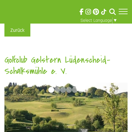
Select Language
▼
Skip to main content
Visuelle
Zurück
Assistenzsoftware
öffnen.
Golfclub Gelstern Lüdenscheid-
Schalksmühle e. V.