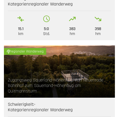
Kategorien:
regionaler Wanderweg
15.1
5:0
383
398
km
Std.
hm
hm
regionaler Wanderweg
Zugangsweg Sauerland-Höhenflug: Von Neuenrade
Bahnhof zum Sauerland-Höhenflug am
Quitmannsturm
Schwierigkeit:
-
Kategorien:
regionaler Wanderweg