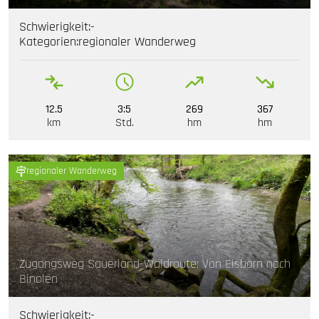
Schwierigkeit:
-
Kategorien:
regionaler Wanderweg
12.5
3:5
269
367
km
Std.
hm
hm
regionaler Wanderweg
Zugangsweg Sauerland-Waldroute: Von Eisborn nach
Binolen
Schwierigkeit:
-