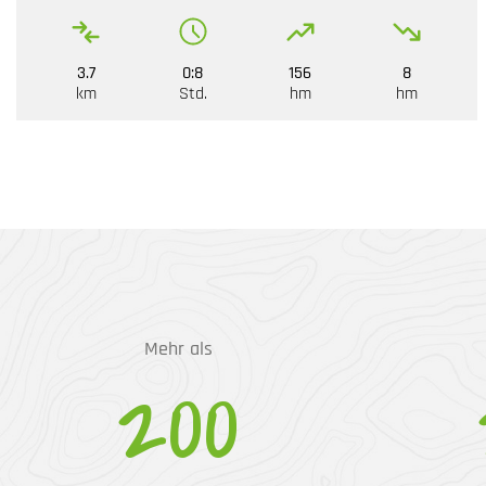
3.7
0:8
156
8
km
Std.
hm
hm
Mehr als
200