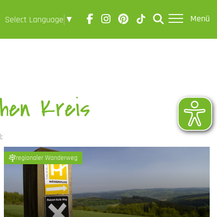
Menü
Select Language
▼
hen Kreis
:
regionaler Wanderweg