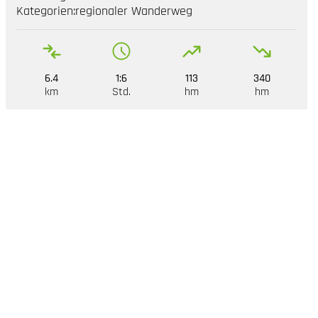
Kategorien:
regionaler Wanderweg
6.4
1:6
113
340
km
Std.
hm
hm