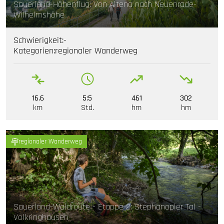
Sauerland-Höhenflug: Von Altena nach Neuenrade-
Wilhelmshöhe
Schwierigkeit:
-
Kategorien:
regionaler Wanderweg
16.6
5:5
461
302
km
Std.
hm
hm
regionaler Wanderweg
Sauerland-Waldroute - Etappe 2: Stephanopler Tal -
Volkringhausen