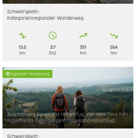
Schwierigkeit:
-
Kategorien:
regionaler Wanderweg
13.0
3:7
351
264
km
Std.
hm
hm
regionaler Wanderweg
Zugangsweg Sauerland-Höhenflug: Von Herscheid zum
Robert-Kolb-Turm auf dem Sauerland-Höhenflug
Schwierigkeit:
-