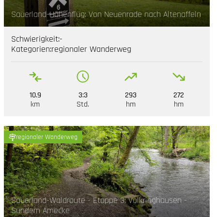
Sauerland-Höhenflug: Von Neuenrade nach Altenaffeln
Schwierigkeit:
-
Kategorien:
regionaler Wanderweg
10.9
3:3
293
272
km
Std.
hm
hm
regionaler Wanderweg
Sauerland-Waldroute - Etappe 3: Volkringhausen -
Sundern Amecke