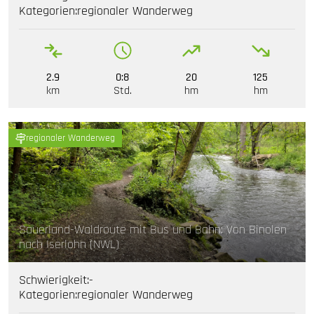
Kategorien:
regionaler Wanderweg
2.9
0:8
20
125
km
Std.
hm
hm
regionaler Wanderweg
Sauerland-Waldroute mit Bus und Bahn: Von Binolen
nach Iserlohn (NWL)
Schwierigkeit:
-
Kategorien:
regionaler Wanderweg