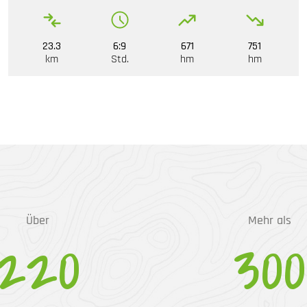
23.3
6:9
671
751
km
Std.
hm
hm
Über
Mehr als
220
300