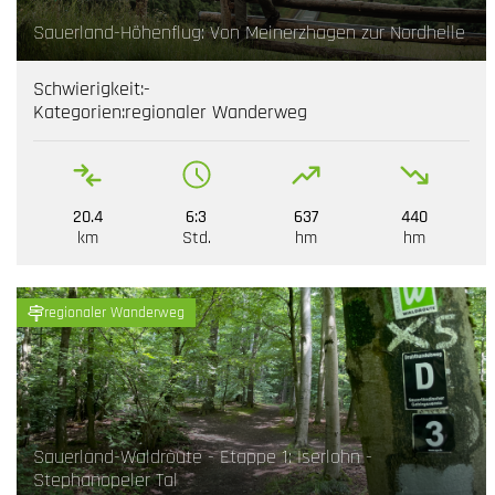
Sauerland-Höhenflug: Von Meinerzhagen zur Nordhelle
Schwierigkeit:
-
Kategorien:
regionaler Wanderweg
20.4
6:3
637
440
km
Std.
hm
hm
regionaler Wanderweg
Sauerland-Waldroute - Etappe 1: Iserlohn -
Stephanopeler Tal