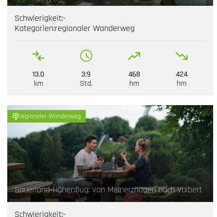
Schwierigkeit:
-
Kategorien:
regionaler Wanderweg
13.0
3:9
468
424
km
Std.
hm
hm
regionaler Wanderweg
Sauerland-Höhenflug: Von Meinerzhagen nach Valbert
Schwierigkeit:
-