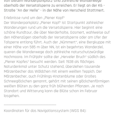
Von diesem Wanderparkplatz sind zahlreiche Wanderwege
oberhalb der Versetalsperre zu erreichen. Er liegt an der K6 -
Straße "An der Helle" - in der Nähe von Herscheid Stottmert.
Erlebnisse rund um den „Piener Kopf“
Der Wanderparkplatz „Piener Kopf“ ist Startpunkt zahlreicher
Wanderungen rund um die Versetalsperre. Hier beginnt eine
schöne Rundtour, die über Nierderholte, Gasmert, wahlweise auf
den Höhenzügen oberhalb der Versetalsperre oder am Ufer der
Talsperre entlang führt. Auch der „Nümmert“, eine Bergkuppe mit
einer Höhe von 585 m über NN, ist ein begehrtes Wanderziel,
queren die Wanderwege doch zahlreiche naturschutzwürdige
Hochmoore. Im Frühjahr sollte der „Herveler Bruch“ südlich des
„Piener Kopfes“ besucht werden. Seit 1938 als flächiges
Naturdenkmal unter Schutz stehend, überziehen tausende
Märzenbecher das Wäldchen mit einem weißen Teppich. Der
Märzenbecher, auch Frühlings-Knotenblume oder Großes
Schneeglöckchen genannt, gehört mit seinen glöckchenförmigen
weißen Blüten zu den ganz früh blühenden Pflanzen. Je nach
Standort und Witterung kann die Blüte schon im Februar
losgehen.
__________________________________
Koordinaten für das Navigationssystem (WGS 84):