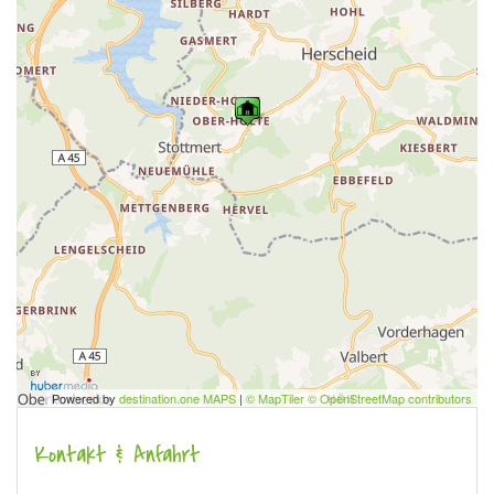
Powered by
destination.one MAPS
|
© MapTiler © OpenStreetMap contributors
Kontakt & Anfahrt