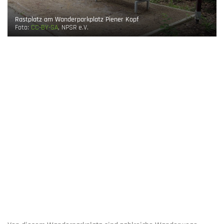
Rastplatz am Wanderparkplatz Piener Kopf
Foto:
CC-BY-SA
, NPSR e.V.