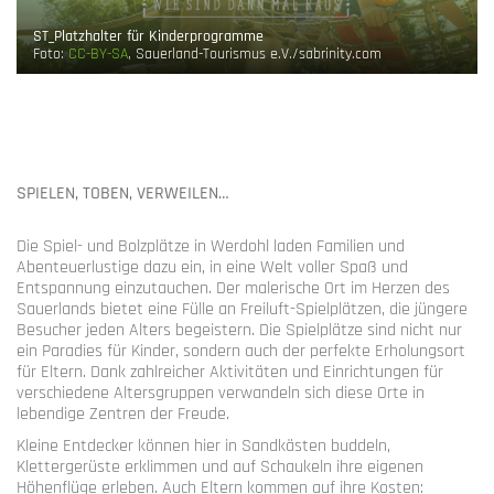
ST_Platzhalter für Kinderprogramme
Foto:
CC-BY-SA
, Sauerland-Tourismus e.V./sabrinity.com
SPIELEN, TOBEN, VERWEILEN…
Die Spiel- und Bolzplätze in Werdohl laden Familien und
Abenteuerlustige dazu ein, in eine Welt voller Spaß und
Entspannung einzutauchen. Der malerische Ort im Herzen des
Sauerlands bietet eine Fülle an Freiluft-Spielplätzen, die jüngere
Besucher jeden Alters begeistern. Die Spielplätze sind nicht nur
ein Paradies für Kinder, sondern auch der perfekte Erholungsort
für Eltern. Dank zahlreicher Aktivitäten und Einrichtungen für
verschiedene Altersgruppen verwandeln sich diese Orte in
lebendige Zentren der Freude.
Kleine Entdecker können hier in Sandkästen buddeln,
Klettergerüste erklimmen und auf Schaukeln ihre eigenen
Höhenflüge erleben. Auch Eltern kommen auf ihre Kosten: