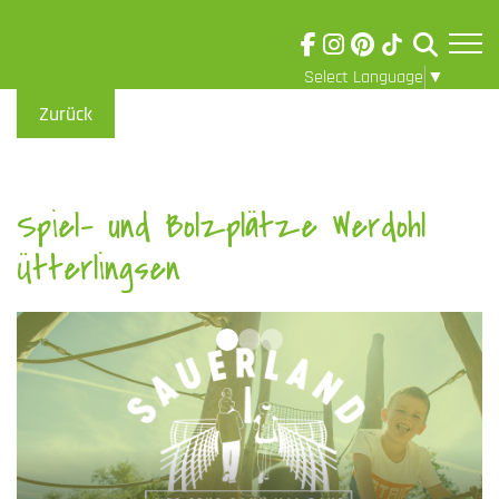
Select Language
▼
Skip to main content
Visuelle
Zurück
Assistenzsoftware
öffnen.
Spiel- und Bolzplätze Werdohl
Ütterlingsen