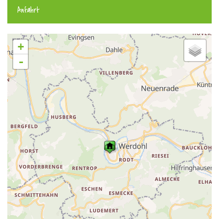
Anfahrt
+
-