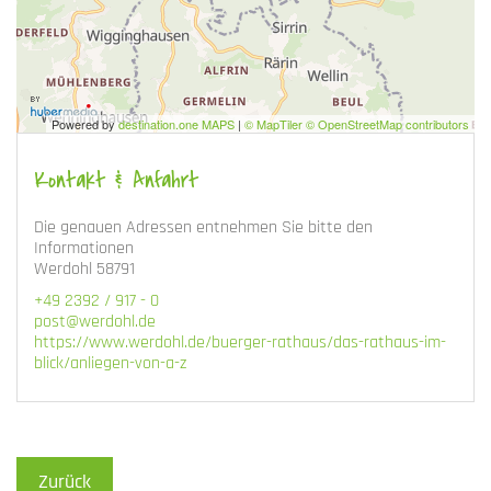
Powered by
destination.one MAPS
|
© MapTiler © OpenStreetMap contributors
Kontakt & Anfahrt
Die genauen Adressen entnehmen Sie bitte den
Informationen
Werdohl 58791
+49 2392 / 917 - 0
post@werdohl.de
https://www.werdohl.de/buerger-rathaus/das-rathaus-im-
blick/anliegen-von-a-z
Zurück